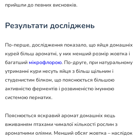
прийшли до певних висновків.
Результати досліджень
По-перше, дослідження показало, що яйця домашніх
курей більш ароматні, у них менший розмір жовтка і
багатший
мікрофлорою
. По-друге, при натуральному
утриманні кури несуть яйця з більш щільним і
студенистим білком, що пояснюється більшою
активністю ферментів і розвиненістю імунною
системою пернатих.
Пояснюється яскравий аромат домашніх яєць
вживанням птахами чималої кількості рослин з
ароматними оліями. Менший обсяг жовтка – наслідок