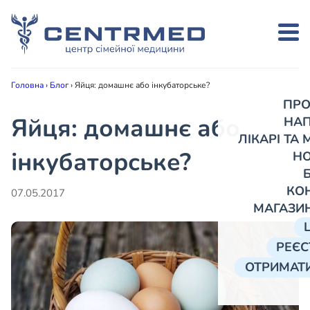
Головна
›
Блог
›
Яйця: домашнє або інкубаторське?
ПРО
Яйця: домашнє або
НА
ЛІКАРІ ТА
інкубаторське?
Н
КО
07.05.2017
МАГАЗИ
РЕЄС
ОТРИМАТИ