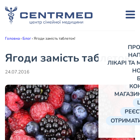
Головна
›
Блог
›
Ягоди замість таблеток!
ПРО
Ягоди замість таблеток!
НА
ЛІКАРІ ТА
Н
24.07.2016
КО
МАГАЗИ
РЕЄС
ОТРИМАТИ