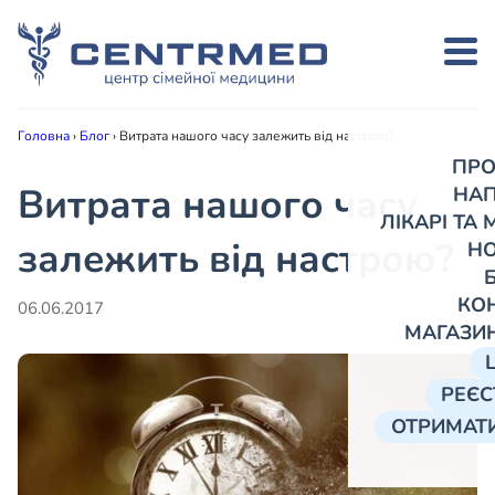
Головна
›
Блог
›
Витрата нашого часу залежить від настрою?
ПРО
Витрата нашого часу
НА
ЛІКАРІ ТА
залежить від настрою?
Н
КО
06.06.2017
МАГАЗИ
РЕЄС
ОТРИМАТИ