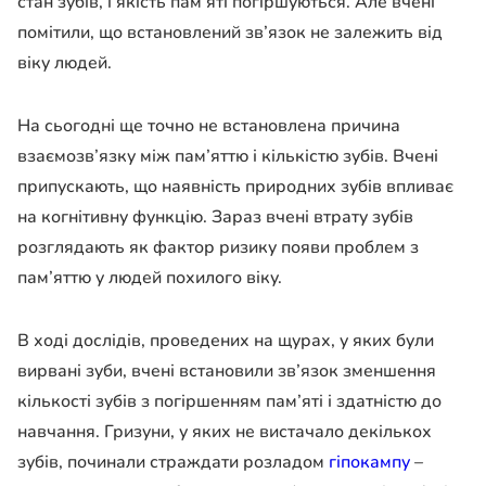
стан зубів, і якість пам’яті погіршуються. Але вчені
помітили, що встановлений зв’язок не залежить від
віку людей.
На сьогодні ще точно не встановлена причина
взаємозв’язку між пам’яттю і кількістю зубів. Вчені
припускають, що наявність природних зубів впливає
на когнітивну функцію. Зараз вчені втрату зубів
розглядають як фактор ризику появи проблем з
пам’яттю у людей похилого віку.
В ході дослідів, проведених на щурах, у яких були
вирвані зуби, вчені встановили зв’язок зменшення
кількості зубів з погіршенням пам’яті і здатністю до
навчання. Гризуни, у яких не вистачало декількох
зубів, починали страждати розладом
гіпокампу
–