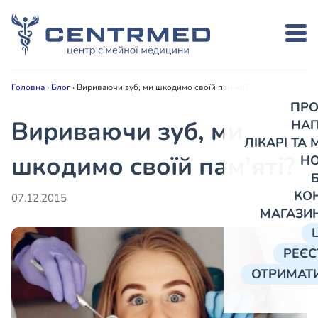
Головна
›
Блог
›
Вириваючи зуб, ми шкодимо своїй пам’яті?
ПРО
Вириваючи зуб, ми
НА
ЛІКАРІ ТА
шкодимо своїй пам’яті?
Н
КО
07.12.2015
МАГАЗИ
РЕЄС
ОТРИМАТИ