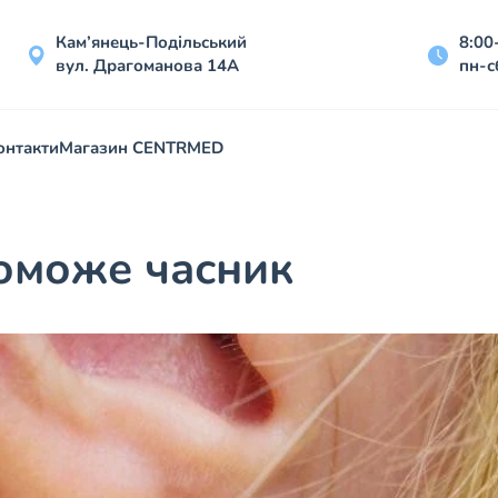
Кам’янець-Подільський
8:00
вул. Драгоманова 14А
пн-с
онтакти
Магазин CENTRMED
поможе часник