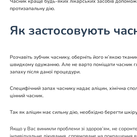
Часник краще будь-яких лікарських засобів допоможе 
протизапальну дію.
Як застосовують час
Розчавіть зубчик часнику, оберніть його м’якою ткани
швидкому одужанню. Але не варто поміщати часник гл
запаху після даної процедури.
Специфічний запах часнику надає аліцин, хімічна спо
цінний часник.
Так як аліцин має сильну дію, необхідно берегти шкір
Якщо у Вас виникли проблеми зі здоров’ям, не соромт
індивідуальне лікування, спрямоване на покращення в