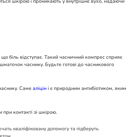
ються шкірою і проникають у внутрішнє вухо, надаючи
, що біль відступає. Такий часничний компрес сприяє
шматочок часнику. Будьте готові до часникового
 часнику. Саме
аліцін
і є природним антибіотиком, яким
 при контакті зі шкірою.
печать кваліфіковану допомогу та підберуть
етом.