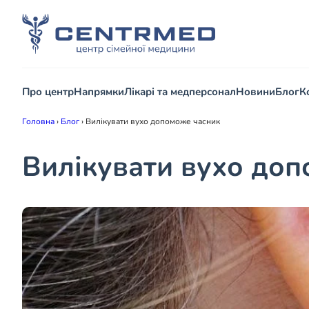
Про центр
Напрямки
Лікарі та медперсонал
Новини
Блог
К
Головна
›
Блог
›
Вилікувати вухо допоможе часник
Вилікувати вухо до