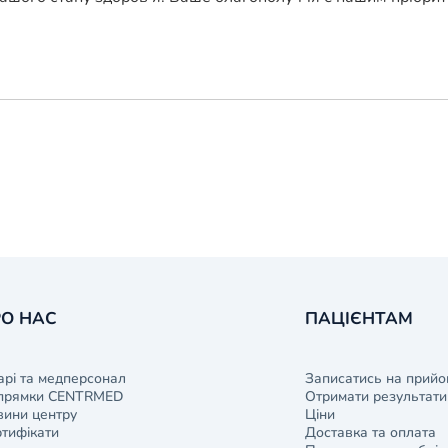
О НАС
ПАЦІЄНТАМ
арі та медперсонал
Записатись на прийо
прямки CENTRMED
Отримати результати 
ини центру
Ціни
тифікати
Доставка та оплата