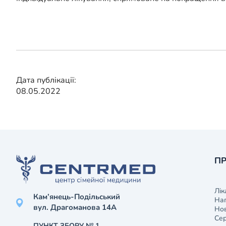
Дата публікації:
08.05.2022
ПР
Лік
Кам’янець-Подільський
На
вул. Драгоманова 14А
Нов
Сер
ПУНКТ ЗБОРУ № 1