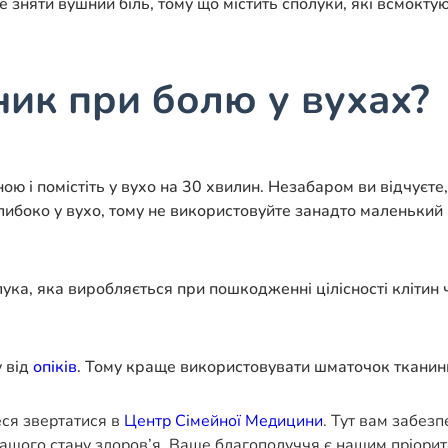
зняти вушний біль, тому що містить сполуки, які всмокту
ник при болю у вухах?
ною і помістіть у вухо на 30 хвилин. Незабаром ви відчуєте
ибоко у вухо, тому не використовуйте занадто маленький 
лука, яка виробляється при пошкодженні цілісності клітин
у від
опіків
. Тому краще використовувати шматочок тканини
еся звертатися в
Центр Сімейної Медицини
. Тут вам забез
ашого стану здоров’я. Ваше благополуччя є нашим пріорит