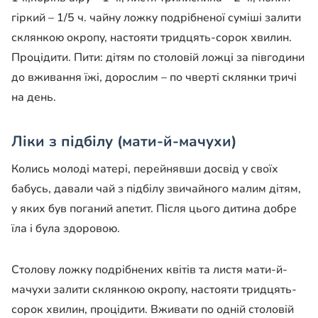
гіркий – 1/5 ч. чайну ложку подрібненої суміші залити
склянкою окропу, настояти тридцять-сорок хвилин.
Процідити. Пити: дітям по столовій ложці за півгодини
до вживання їжі, дорослим – по чверті склянки тричі
на день.
Ліки з підбілу (мати-й-мачухи)
Колись молоді матері, перейнявши досвід у своїх
бабусь, давали чай з підбілу звичайного малим дітям,
у яких був поганий апетит. Після цього дитина добре
їла і була здоровою.
Столову ложку подрібнених квітів та листя мати-й-
мачухи залити склянкою окропу, настояти тридцять-
сорок хвилин, процідити. Вживати по одній столовій