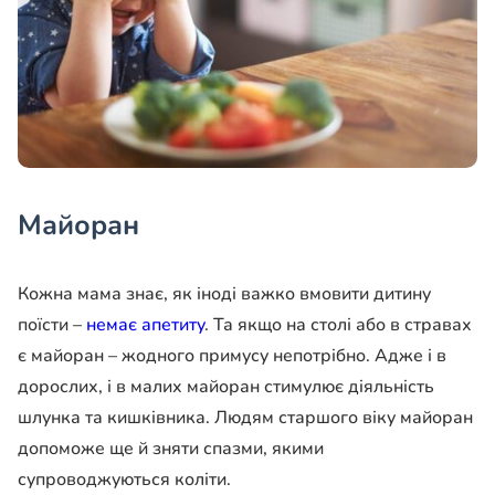
Майоран
Кожна мама знає, як іноді важко вмовити дитину
поїсти –
немає апетиту
. Та якщо на столі або в стравах
є майоран – жодного примусу непотрібно. Адже і в
дорослих, і в малих майоран стимулює діяльність
шлунка та кишківника. Людям старшого віку майоран
допоможе ще й зняти спазми, якими
супроводжуються коліти.