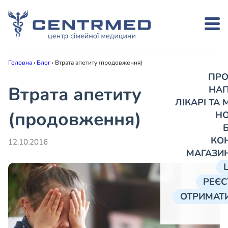
Головна
›
Блог
›
Втрата апетиту (продовження)
ПРО
Втрата апетиту
НА
ЛІКАРІ ТА
(продовження)
Н
КО
12.10.2016
МАГАЗИ
РЕЄС
ОТРИМАТИ