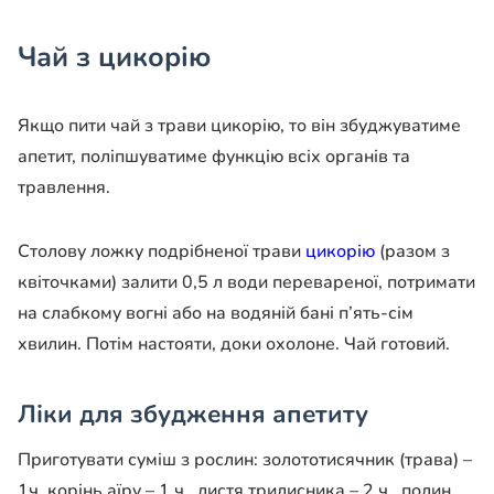
Чай з цикорію
Якщо пити чай з трави цикорію, то він збуджуватиме
апетит, поліпшуватиме функцію всіх органів та
травлення.
Столову ложку подрібненої трави
цикорію
(разом з
квіточками) залити 0,5 л води перевареної, потримати
на слабкому вогні або на водяній бані п’ять-сім
хвилин. Потім настояти, доки охолоне. Чай готовий.
Ліки для збудження апетиту
Приготувати суміш з рослин: золототисячник (трава) –
1ч.,корінь аїру – 1 ч., листя трилисника – 2 ч., полин