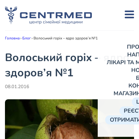
Головна
›
Блог
›
Волоський горіх – ядро здоров’я №1
ПРО
Волоський горіх – ядро
НА
ЛІКАРІ ТА
здоров’я №1
Н
КО
08.01.2016
МАГАЗИ
РЕЄС
ОТРИМАТИ