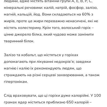
людини, адже містять вітаміни групи А, Е, В, Р, С,
мінеральні речовини: калій, натрій, фосфор, залізо,
магній, кальцій, йод. Вони складаються на 60% з
жирів, проте це жири переважно ненасичені, які не
містять холестерину. Крім того, волоський горіх –
цінне джерело білка, який чудово може замінити
тваринний білок.
Залізо та кобальт, що містяться у горіхах
допомагають при лікуванні недокрів’я; завдяки
магнію і калію їх рекомендують людям, що
страждають на різні серцеві захворювання, а також
гіпертонікам.
Слід враховувати, що ці горіхи дуже калорійні. У 100
грамах ядер міститься приблизно 650 калорій –