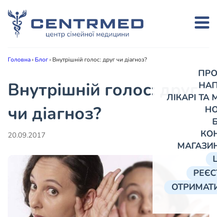
Головна
›
Блог
›
Внутрішній голос: друг чи діагноз?
ПРО
Внутрішній голос: друг
НА
ЛІКАРІ ТА
чи діагноз?
Н
КО
20.09.2017
МАГАЗИ
РЕЄС
ОТРИМАТИ