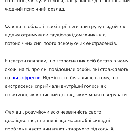
пацієнтів, які чули голоси, але у них не діагностований
жодний психічний розлад.
Фахівці в області психіатрії вивчали групу людей, які
щодня отримували «аудіоповідомлення» від
потойбічних сил, тобто ясночуючих екстрасенсів.
Експерти виявили, що «голоси» цих осіб багато в чому
схожі на ті, про які повідомили особи, які страждають
на
шизофренію
. Відмінність була лише в тому, що
екстрасенси сприймали внутрішні голоси як
позитивні, як корисний досвід, яким можна керувати.
Фахівці, розуміючи всю незвичність свого
дослідження, впевнені, що масштабні складні
проблеми часто вимагають творчого підходу. А