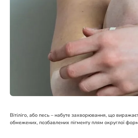
Вітіліго, або песь – набуте захворювання, що виражаєт
обмежених, позбавлених пігменту плям округлої форм