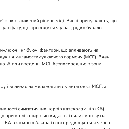
ї різко знижений рівень міді. Вчені припускають, що
 сульфату, що проводиться у нас, рідко бувало
мулюючі інгібуючі фактори, що впливають на
продукція меланостимулюючого гормону (МСГ). Вчені
ено. А при введенні МСГ безпосередньо в зону
ру і впливає на меланоцити як антагоніст МСГ, а
ктивності симпатичних нервів катехоламінів (КА).
 при вітіліго тирозин кидає всі сили синтезу на
 і КА взаємопов’язана і опосередковується через