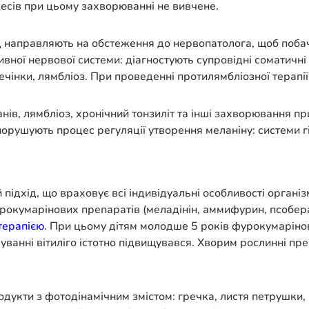
оцесів при цьому захворюванні не вивчене.
ед направляють на обстеження до нервопатолога, щоб поба
вної нервової системи: діагностують супровідні соматичні
ечінки, лямбліоз. При проведенні протилямбліозної терапі
ів, лямбліоз, хронічний тонзиліт та інші захворювання при
порушують процес регуляції утворення меланіну: системи г
 підхід, що враховує всі індивідуальні особливості органі
окумарінових препаратів (меладінін, аммифурин, псоберан
терапією
. При цьому дітям молодше 5 років фурокумарінов
куванні вітиліго істотно підвищувався. Хворим рослинні пр
укти з фотодінамічним змістом: гречка, листя петрушки, 