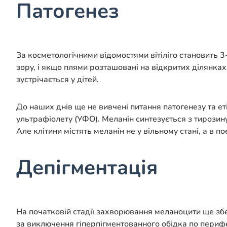
Патогенез
За косметологічними відомостями вітіліго становить 
зору, і якщо плями розташовані на відкритих ділянках 
зустрічається у дітей.
До наших днів ще не вивчені питання патогенезу та еті
ультрафіолету (УФО). Меланін синтезується з тирозин
Але клітини містять меланін не у вільному стані, а в по
Депігментація
На початковій стадії захворювання меланоцити ще збе
за виключення гіперпігментованного обідка по перифе