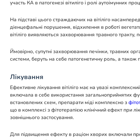
участь КА в патогенезі вітиліго і ролі аутоімунних пр
На підставі цього страждаючих на вітіліго насампер
діенцефальні порушення, відхилення в роботі вегетати
вітіліго виявляються захворювання травного тракту, п
Ймовірно, супутні захворювання печінки, травних орган
системи, беруть на себе патогенетичну роль, а також 
Лікування
Ефективне лікування вітіліго має на увазі комплексний
включала в себе використання загальноприйнятих фур
встановлених схем, препарати міді комплексно з
фіто
що в комплексі з фітотерапією клінічний ефект при лі
зовнішнього застосування.
Для підвищення ефекту в раціон хворих включали прод