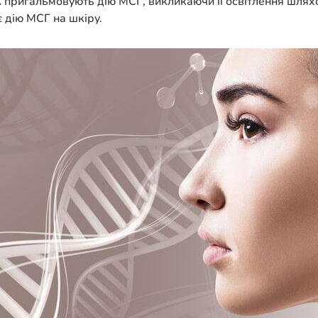
 пригальмовують дію МСГ, викликаючи її освітлення шляхом
 дію МСГ на шкіру.