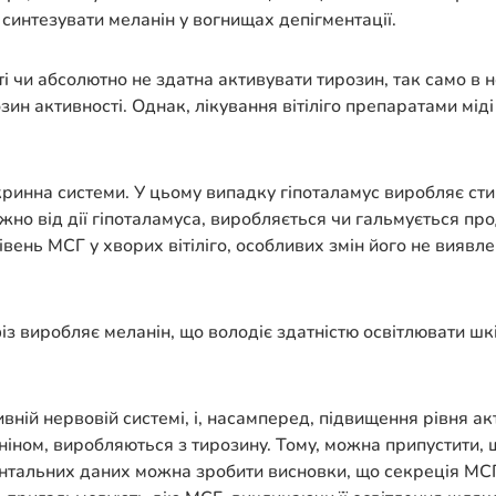
ь синтезувати меланін у вогнищах депігментації.
чи абсолютно не здатна активувати тирозин, так само в не
зин активності. Однак, лікування вітіліго препаратами міді
ринна системи. У цьому випадку гіпоталамус виробляє сти
алежно від дії гіпоталамуса, виробляється чи гальмується 
вень МСГ у хворих вітіліго, особливих змін його не виявл
із виробляє меланін, що володіє здатністю освітлювати шкі
тивній нервовій системі, і, насамперед, підвищення рівня а
іном, виробляються з тирозину. Тому, можна припустити, що
ентальних даних можна зробити висновки, що секреція МСГ