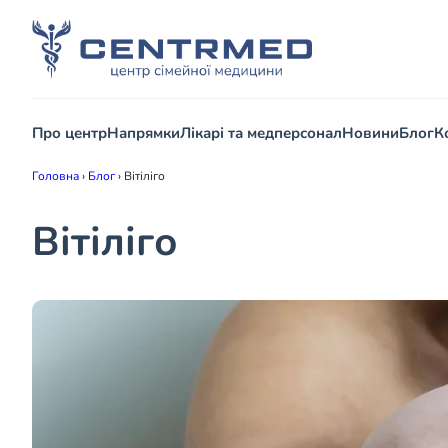
Про центр
Напрямки
Лікарі та медперсонал
Новини
Блог
К
Головна
›
Блог
›
Вітіліго
Вітіліго