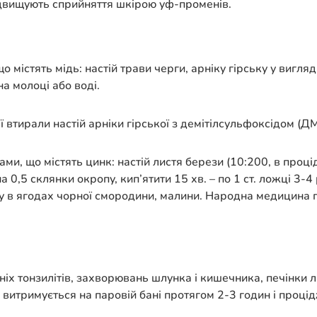
ідвищують сприйняття шкірою уф-променів.
містять мідь: настій трави черги, арніку гірську у вигляді
а молоці або воді.
 втирали настій арніки гірської з демітілсульфоксідом (Д
и, що містять цинк: настій листя берези (10:200, в проці
 0,5 склянки окропу, кип’ятити 15 хв. – по 1 ст. ложці 3-
у в ягодах чорної смородини, малини. Народна медицина пр
іх тонзилітів, захворювань шлунка і кишечника, печінки л
витримується на паровій бані протягом 2-3 годин і процід