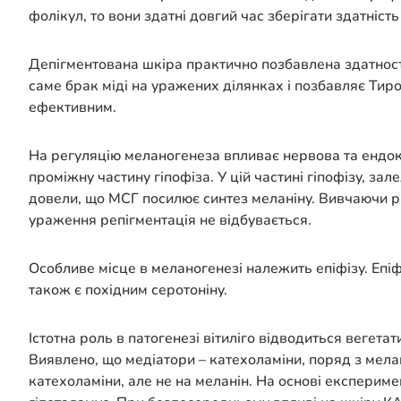
фолікул, то вони здатні довгий час зберігати здатніст
Депігментована шкіра практично позбавлена здатності 
саме брак міді на уражених ділянках і позбавляє Тиро
ефективним.
На регуляцію меланогенеза впливає нервова та ендок
проміжну частину гіпофіза. У цій частині гіпофізу, з
довели, що МСГ посилює синтез меланіну. Вивчаючи рі
ураження репігментація не відбувається.
Особливе місце в меланогенезі належить епіфізу. Епіф
також є похідним серотоніну.
Істотна роль в патогенезі вітиліго відводиться вегета
Виявлено, що медіатори – катехоламіни, поряд з мелан
катехоламіни, але не на меланін. На основі експерим