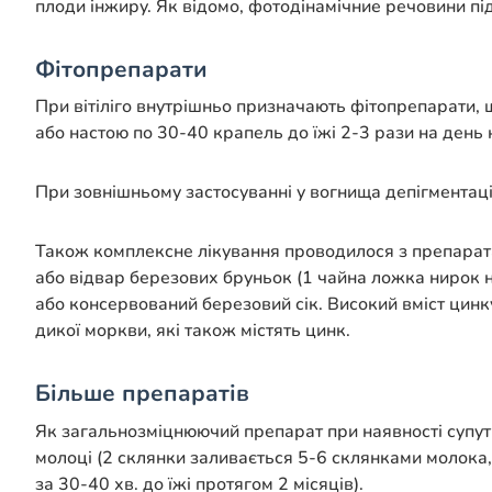
плоди інжиру. Як відомо, фотодінамічние речовини п
Фітопрепарати
При вітіліго внутрішньо призначають фітопрепарати, що 
або настою по 30-40 крапель до їжі 2-3 рази на день н
При зовнішньому застосуванні у вогнища депігментації
Також комплексне лікування проводилося з препаратам
або відвар березових бруньок (1 чайна ложка нирок на
або консервований березовий сік. Високий вміст цинк
дикої моркви, які також містять цинк.
Більше препаратів
Як загальнозміцнюючий препарат при наявності супутн
молоці (2 склянки заливається 5-6 склянками молока, 
за 30-40 хв. до їжі протягом 2 місяців).