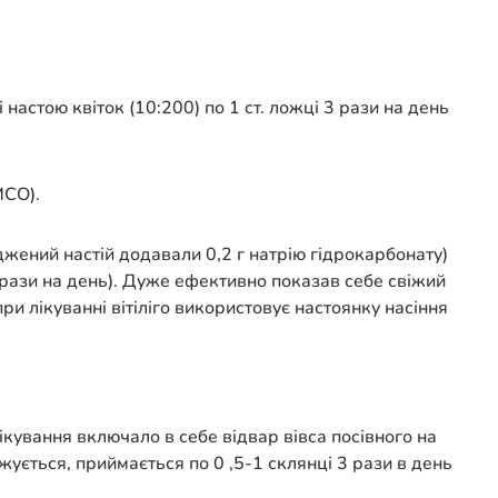
 настою квіток (10:200) по 1 ст. ложці 3 рази на день
МСО).
джений настій додавали 0,2 г натрію гідрокарбонату)
4 рази на день). Дуже ефективно показав себе свіжий
и лікуванні вітіліго використовує настоянку насіння
ікування включало в себе відвар вівса посівного на
жується, приймається по 0 ,5-1 склянці 3 рази в день