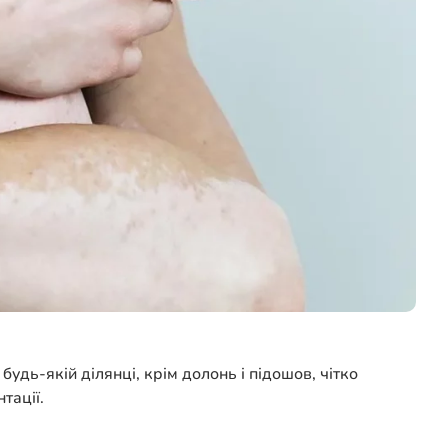
удь-якій ділянці, крім долонь і підошов, чітко
тації.