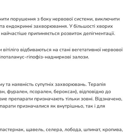
чити порушення з боку нервової системи, виключити
 та ендокринні захворювання. У більшості хворих
ї найчастіше припиняється розвиток депігментації.
 вітіліго відбиваються на стані вегетативної нервової
іпоталамус-гіпофіз-надниркові залози.
зму та наявність супутніх захворювань. Терапія
, фурален, псорален, бероксан), відповідно до
ие препарати призначають тільки зовні. Відзначено,
епарати призначалися як внутрішньо, так і для
пастернак, щавель, селера, лобода, шпинат, кропива,