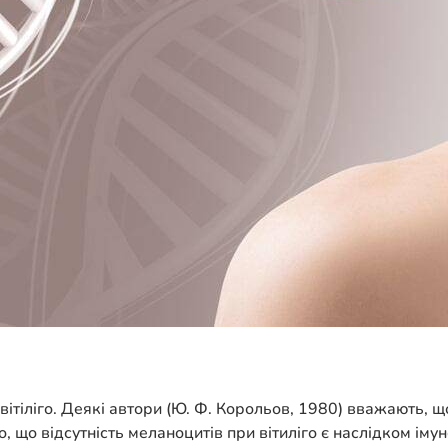
вітіліго. Деякі автори (Ю. Ф. Корольов, 1980) вважають, 
, що відсутність меланоцитів при вітиліго є наслідком іму