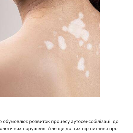
що обумовлює розвиток процесу аутосенсобілізаціі до
нологічних порушень. Але ще до цих пір питання про