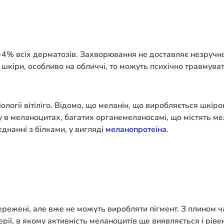
3-4% всіх дерматозів. Захворювання не доставляє незручн
шкіри, особливо на обличчі, то можуть психічно травмувати
ології вітіліго. Відомо, що меланін, що виробляється шкір
у в меланоцитах, багатих органемеланосамі, що містять м
єднанні з білками, у вигляді
меланопротеіна
.
режені, але вже не можуть виробляти пігмент. З плином ча
рії, в якому активність меланоцитів ще виявляється і рів