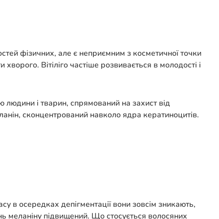
остей фізичних, але є неприємним з косметичної точки
 хворого. Вітіліго частіше розвивається в молодості і
ою людини і тварин, спрямований на захист від
еланін, сконцентрований навколо ядра кератиноцитів.
су в осередках депігментації вони зовсім зникають,
ень меланіну підвищений. Що стосується волосяних