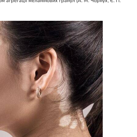
 агрегації меланінових гранул (А. М. Чорнух, Є. П.