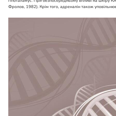
гіпоталамус. При безпосередньому впливі на шкіру КА
Фролов, 1982). Крім того, адреналін також уповільнює