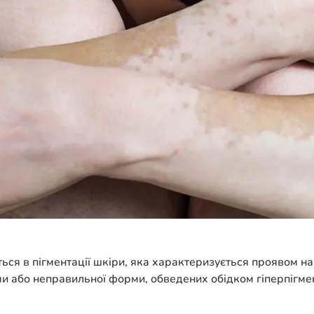
ься в пігментації шкіри, яка характеризується проявом на б
и або неправильної форми, обведених обідком гіперпігмен