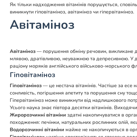
Як тільки надходження вітамінів порушується, сповіль
виникнути гіповітаміноз, авітаміноз чи гіпервітаміноз.
Авітаміноз
Авітаміноз
— порушення обміну речовин, викликане деф
млявою, дратівливою, неуважною та депресивною. У д
раціону моряків англійського військово-морського ф
Гіповітаміноз
Гіповітаміноз
— це нестача вітамінів. Частіше за есе 
сонливість, погіршення апетиту та порушення сну тощо
Гіпервітаміноз може виникнути від надлишкового потр
Усього наука знає півтора десятки вітамінів. Виходяч
Жиророзчинні вітаміни
здатні накопичуватися в орга
походження: печінки, натуральних рослинних олій, яє
Водорозчинні вітаміни
майже не накопичуються в орга
Гіповітамінози
частіше спостерігаються стосовно водо