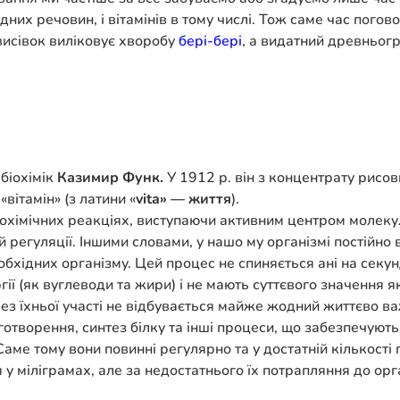
их речовин, і вітамінів в тому числі. Тож саме час погово
висівок виліковує хворобу
бері-бері
, а видатний древньогр
біохімік
Казимир Функ.
У 1912 р. він з концентрату рисо
«вітамін» (з латини «
vita» — життя
).
 біохімічних реакціях, виступаючи активним центром молеку
 регуляції. Іншими словами, у нашо му організмі постійно 
еобхідних організму. Цей процес не спиняється ані на секу
ії (як вуглеводи та жири) і не мають суттєвого значення як
Без їхньої участі не відбувається майже жодний життєво в
готворення, синтез білку та інші процеси, що забезпечуют
Саме тому вони повинні регулярно та у достатній кількості
 у міліграмах, але за недостатнього їх потрапляння до орг