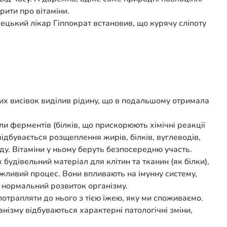
рити про вітаміни.
ецький лікар Гіппократ встановив, що курячу сліпоту
вих висівок виділив рідину, що в подальшому отримала
ли ферментів (білків, що прискорюють хімічні реакції
відбувається розщеплення жирів, білків, вуглеводів,
нду. Вітаміни у ньому беруть безпосередню участь.
 будівельний матеріал для клітин та тканин (як білки),
ажливий процес. Вони впливають на імунну систему,
ь нормальний розвиток організму.
 потрапляти до нього з тією їжею, яку ми споживаємо.
анізму відбуваються характерні патологічні зміни,