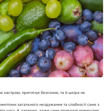
 настрою, пригнічує безсоння, та й шкіра не
 симптоми загального нездужання та слабкості саме з
від часу. А даремно, адже саме природні повноцінні