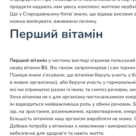
продукти надають нам увесь комплекс життєво необхідн
Ще у Стародавньому Китаї знали, що відвар рисових 
можна вилікувати, вживаючи печінку.
Перший вітамін
Перший вітамін
у чистому вигляді отримав польський 
назву вітамін
В1
. Він також запропонував і сам термін 
Пізніше вчені з’ясували, що вітаміни беруть участь у
в живих організмах), або беручи участь у гормональній
які ми отримуємо разом із їжею, та синтез речовин, н
Хоча вітаміни не є для організму постачальником енерг
їм відводиться найважливіша роль у обміні речовин. 
зір, на зростання, розмноження, кровотворення, енер
Більшість вітамінів наш організм виробляти не може. 
Добова потреба у вітамінах є невеликою і вимірюється
небезпечні для здоров’я та навіть життя.