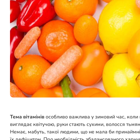
Тема вітамінів
особливо важлива у зимовий час, коли м
виглядає квітучою, руки стають сухими, волосся тьмя
Немає, мабуть, такої людини, що не мала би принаймні
їх дефіцитом. Про необхідність збалансованого харчу