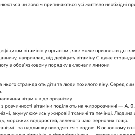
нюються чи зовсім припиняються усі життєво необхідні про
іцитом вітамінів у організмі, яке може призвести до тяж
авнину, наприклад, від дефіциту вітаміну С дуже стражда
лоту в обов’язковому порядку включали лимони.
на нього страждають діти та люди похилого віку. Серед сим
.
апляння вітамінів до організму.
и з розчинності вітаміни поділяють на жиророзчинні —
А, 0,
нізмі, акумулюючись у жировій тканині та печінці. Людина 
ць, морських водоростей, зеленого чаю, зернових тощо.
нізмі і за надлишку виводяться з водою. В основному їхн
розчинних вітамінів, а гіпервітамінози — стосовно жирор