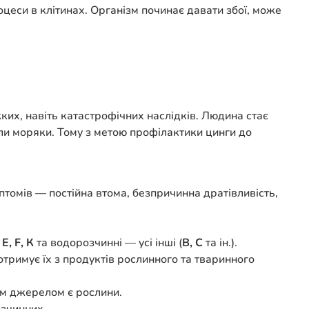
цеси в клітинах. Організм починає давати збої, може
ких, навіть катастрофічних наслідків. Людина стає
ли моряки. Тому з метою профілактики цинги до
птомів — постійна втома, безпричинна дратівливість,
 Е, F, К
та водорозчинні — усі інші (
В, С
та ін.).
отримує їх з продуктів рослинного та тваринного
ім джерелом є рослини.
озчинних.