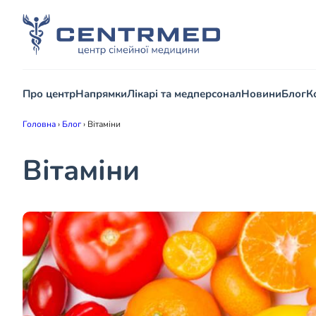
Про центр
Напрямки
Лікарі та медперсонал
Новини
Блог
К
Головна
›
Блог
›
Вітаміни
Вітаміни