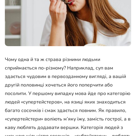
Чому одна й та ж страва різними людьми
сприймається по-різному? Наприклад, суп вам
здається чудовим в первозданному вигляді, а вашій
другій половинці хочеться його поперчити або
посолити. У першому випадку мова йде про категорію
людей «супертейстеров», на язиці яких знаходиться
багато сосочків і смак здається повним. Як правило,
«супертейстери» воліють м’яку їжу, замість гострої, а в
каву люблять додавати вершки. Категорія людей з