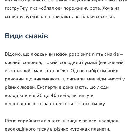
низькою щільністю сосочків – «субтейстери» – люблять
гостру їжу, яка «обпалює» порожнину рота. Хоча на
смакову чутливість впливають не тільки сосочки.
Види смаків
Відомо, що людський мозок розрізняє п’ять смаків –
кислий, солоний, гіркий, солодкий і умамі (насичений
екзотичний смак східної їжі). Однак набір хімічних
речовин, що викликають ці сигнали, має відмінності у
різних людей. Експерти відзначають, що люди
володіють від 20 до 40 генів, які несуть
відповідальність за детектори гіркого смаку.
Різне сприйняття гіркого, швидше за все, наслідок
еволюційного тиску в різних куточках планети.