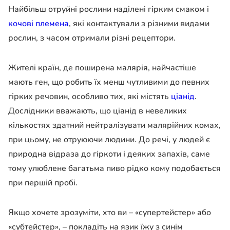
Найбільш отруйні рослини наділені гірким смаком і
кочові племена
, які контактували з різними видами
рослин, з часом отримали різні рецептори.
Жителі країн, де поширена малярія, найчастіше
мають ген, що робить їх менш чутливими до певних
гірких речовин, особливо тих, які містять
ціанід
.
Дослідники вважають, що ціанід в невеликих
кількостях здатний нейтралізувати малярійних комах,
при цьому, не отруюючи людини. До речі, у людей є
природна відраза до гіркоти і деяких запахів, саме
тому улюблене багатьма пиво рідко кому подобається
при першій пробі.
Якщо хочете зрозуміти, хто ви – «супертейстер» або
«субтейстер», – покладіть на язик їжу з синім