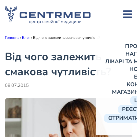
Головна
›
Блог
›
Від чого залежить смакова чутливість?
ПРО
Від чого залежить
НА
ЛІКАРІ ТА
смакова чутливість?
Н
КО
08.07.2015
МАГАЗИ
РЕЄС
ОТРИМАТИ