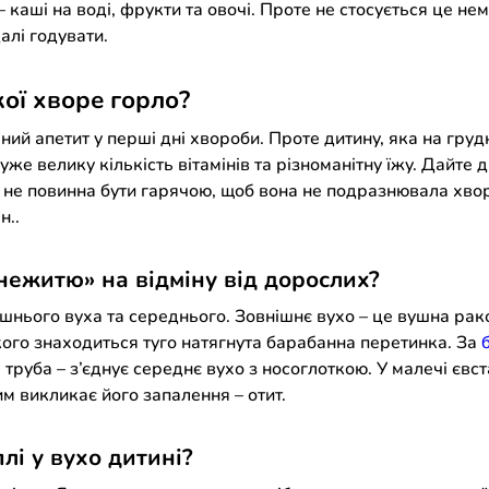
 – каші на воді, фрукти та овочі. Проте не стосується це 
алі годувати.
ої хворе горло?
аний апетит у перші дні хвороби. Проте дитину, яка на гру
е велику кількість вітамінів та різноманітну їжу. Дайте ди
а не повинна бути гарячою, щоб вона не подразнювала хвор
н..
 нежитю» на відміну від дорослих?
ішнього вуха та середнього. Зовнішнє вухо – це вушна рак
якого знаходиться туго натягнута барабанна перетинка. За
а труба – з’єднує середнє вухо з носоглоткою. У малечі євс
м викликає його запалення – отит.
лі у вухо дитині?