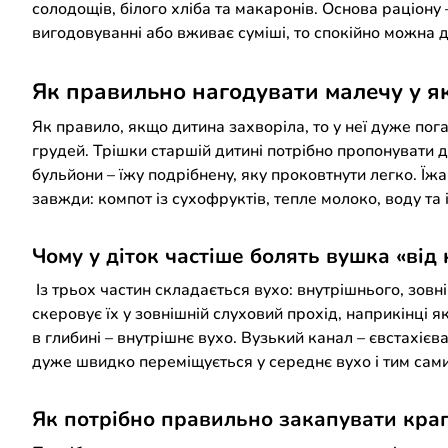
солодощів, білого хліба та макаронів. Основа раціону
вигодовуванні або вживає суміші, то спокійно можна д
Як правильно нагодувати малечу у як
Як правило, якщо дитина захворіла, то у неї дуже пог
грудей. Трішки старшій дитині потрібно пропонувати дуж
бульйони – їжу подрібнену, яку проковтнути легко. Їж
завжди: компот із сухофруктів, тепле молоко, воду та і
Чому у діток частіше болять вушка «від
Із трьох частин складається вухо: внутрішнього, зовн
скеровує їх у зовнішній слуховий прохід, наприкінці 
в глибині – внутрішнє вухо. Вузький канал – євстахієв
дуже швидко переміщується у середнє вухо і тим сами
Як потрібно правильно закапувати крап