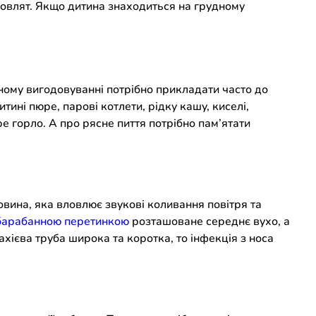
немовлят. Якщо дитина знаходиться на грудному
дному вигодовуванні потрібно прикладати часто до
тині пюре, парові котлети, рідку кашу, киселі,
е горло. А про рясне пиття потрібно пам
’
ятати
овина, яка вловлює звукові коливання повітря та
барабанною перетинкою
розташоване середнє вухо, а
тахієва труба широка та коротка, то інфекція з носа