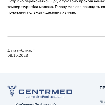
Потрібно переконатись що у слуховому проході немає с
температури тіла малюка. Голову малюка покладіть соб
положенні полежати декілька хвилин.
Дата публікації:
08.10.2023
ПР
Лік
Кам’янець-Подільський