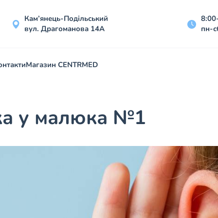
Кам’янець-Подільський
8:00
вул. Драгоманова 14А
пн-с
онтакти
Магазин CENTRMED
ка у малюка №1