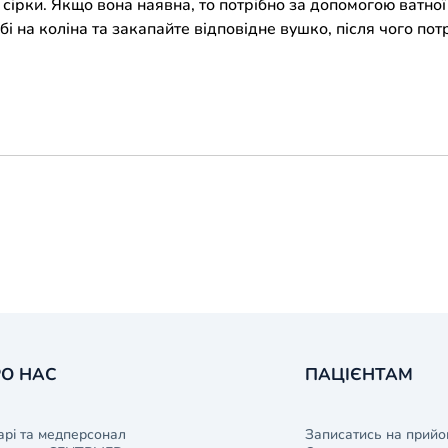
ірки. Якщо вона наявна, то потрібно за допомогою ватної 
і на коліна та закапайте відповідне вушко, після чого пот
О НАС
ПАЦІЄНТАМ
арі та медперсонал
Записатись на прийо