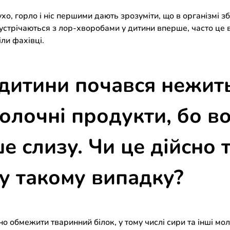
хо, горло і ніс першими дають зрозуміти, що в організмі з
устрічаються з лор-хворобами у дитини вперше, часто це в
ли фахівці.
 дитини почався нежить
лочні продукти, бо во
 слизу. Чи це дійсно та
у такому випадку?
но обмежити тваринний білок, у тому числі сири та інші мо