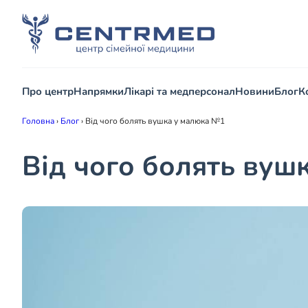
Про центр
Напрямки
Лікарі та медперсонал
Новини
Блог
К
Головна
›
Блог
›
Від чого болять вушка у малюка №1
Від чого болять вуш