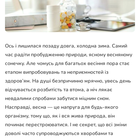
Ось і лишилася позаду довга, холодна зима. Самий
час радіти пробудженню природи, ясному весняному
сонечку. Але чомусь для багатьох весіння пора стає
етапом випробовувань та неприємностей із
здоров’ям. На душі безпричинно мрячно, увесь день
відчувається розбитість та втома, а ніч лякає
невдалими спробами забутися міцним сном.
Насправді, весна — це напруга для будь-якого
організму, тому що, як і вся жива природа, він
починає перестроюватися. І не секрет, що всі зміни
доволі часто супроводжуються хворобами та