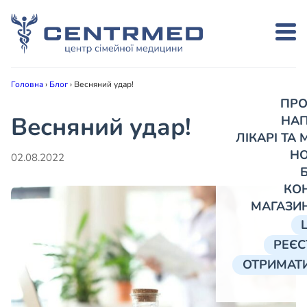
Головна
›
Блог
›
Весняний удар!
ПРО
Весняний удар!
НА
ЛІКАРІ ТА
Н
02.08.2022
КО
МАГАЗИ
РЕЄС
ОТРИМАТИ