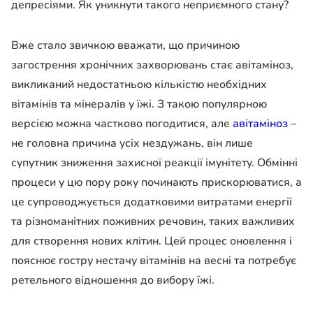
депресіями. Як уникнути такого неприємного стану?
Вже стало звичкою вважати, що причиною
загострення хронічних захворювань стає авітаміноз,
викликаний недостатньою кількістю необхідних
вітамінів та мінералів у їжі. З такою популярною
версією можна частково погодитися, але
авітаміноз
–
не головна причина усіх нездужань, він лише
супутник зниження захисної реакції імунітету. Обмінні
процеси у цю пору року починають прискорюватися, а
це супроводжується додатковими витратами енергії
та різноманітних поживних речовин, таких важливих
для створення нових клітин. Цей процес оновлення і
пояснює гостру нестачу вітамінів на весні та потребує
ретельного відношення до вибору їжі.