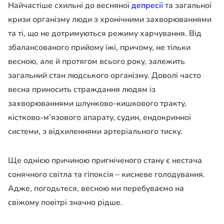
Найчастіше схильні до весняної
депресії
та загальної
кризи організму люди з хронічними захворюваннями
та ті, що не дотримуються режиму харчування. Від
збалансованого прийому їжі, причому, не тільки
весною, але й протягом всього року, залежить
загальний стан людського організму. Доволі часто
весна приносить страждання людям із
захворюваннями шлунково-кишкового тракту,
кістково-м’язового апарату, судин, ендокринної
системи, з відхиленнями артеріального тиску.
Ще однією причиною пригніченого стану є нестача
сонячного світла та гіпоксія – кисневе голодування.
Адже, погодьтеся, весною ми перебуваємо на
свіжому повітрі значно рідше.