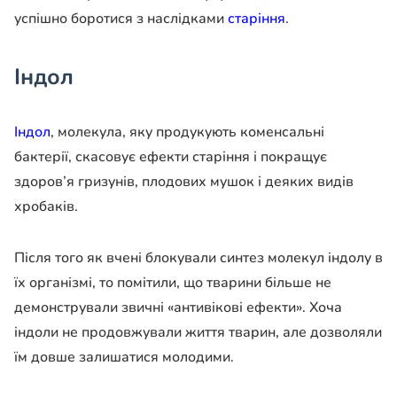
успішно боротися з наслідками
старіння
.
Індол
Індол
, молекула, яку продукують коменсальні
бактерії, скасовує ефекти старіння і покращує
здоров’я гризунів, плодових мушок і деяких видів
хробаків.
Після того як вчені блокували синтез молекул індолу в
їх організмі, то помітили, що тварини більше не
демонстрували звичні «антивікові ефекти». Хоча
індоли не продовжували життя тварин, але дозволяли
їм довше залишатися молодими.