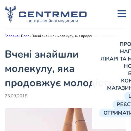
Головна
›
Блог
›
Вчені знайшли молекулу, яка продовжує молодість
ПРО
Вчені знайшли
НА
ЛІКАРІ ТА
молекулу, яка
Н
продовжує молодість
КО
МАГАЗИ
25.09.2018
РЕЄС
ОТРИМАТИ