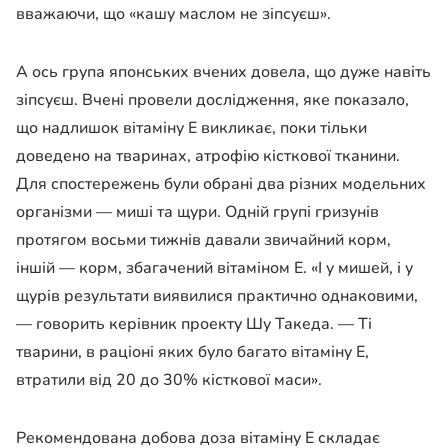
вважаючи, що «кашу маслом не зіпсуєш».
А ось група японських вчених довела, що дуже навіть
зіпсуєш. Вчені провели дослідження, яке показало,
що надлишок вітаміну Е викликає, поки тільки
доведено на тваринах, атрофію кісткової тканини.
Для спостережень були обрані два різних модельних
організми — миші та щури. Одній групі гризунів
протягом восьми тижнів давали звичайний корм,
іншій — корм, збагачений вітаміном Е. «
І у мишей, і у
щурів результати виявилися практично однаковими,
—
говорить керівник проекту Шу Такеда
. — Ті
тварини, в раціоні яких було багато вітаміну Е,
втратили від 20 до 30% кісткової мас
и».
Рекомендована добова доза вітаміну Е складає