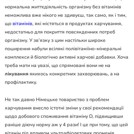
нормальна життєдіяльність організму без вітамінів
неможлива вже нікого не здивуєш, так само, як і тим,
що
вітамінів
, які містяться в продуктах харчування,
недостатньо для покриття повсякденних потреб
організму. У зв’язку з цим настільки широке
поширення набули всілякі полівітамііно-мінеральні
комплекси й біологічно активні харчові добавки. Хоча
треба мати на увазі, що спрямовані вони не на
лікування
якихось конкретних захворювань, а на
профілактику.
Не так давно
Німецьке товариство з проблем
харчування
внесло істотні зміни у свої рекомендації
щодо добового споживання вітаміну D, підвищивши
раніше діючу норму аж у 4 рази! І це при тому, що цей
вітамін під впливом ультрафіолетових променів