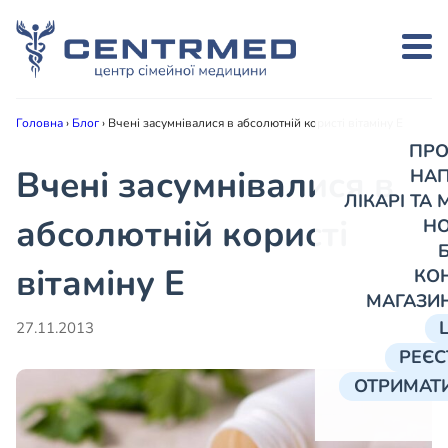
Головна
›
Блог
›
Вчені засумнівалися в абсолютній користі вітаміну Е
ПРО
Вчені засумнівалися в
НА
ЛІКАРІ ТА
абсолютній користі
Н
вітаміну Е
КО
МАГАЗИ
27.11.2013
РЕЄС
ОТРИМАТИ