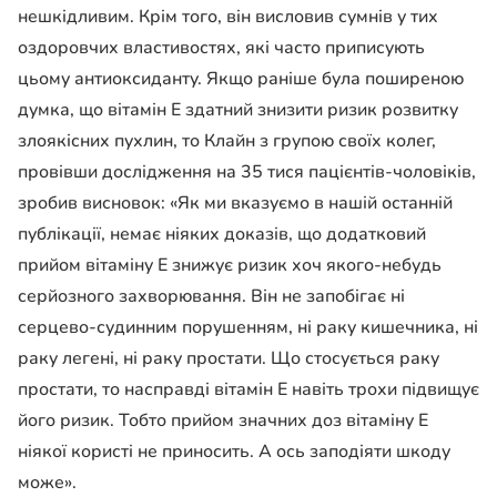
нешкідливим. Крім того, він висловив сумнів у тих
оздоровчих властивостях, які часто приписують
цьому антиоксиданту. Якщо раніше була поширеною
думка, що вітамін Е здатний знизити ризик розвитку
злоякісних пухлин, то Клайн з групою своїх колег,
провівши дослідження на 35 тися пацієнтів-чоловіків,
зробив висновок: «
Як ми вказуємо в нашій останній
публікації, немає ніяких доказів, що додатковий
прийом вітаміну Е знижує ризик хоч якого-небудь
серйозного захворювання. Він не запобігає ні
серцево-судинним порушенням, ні раку кишечника, ні
раку легені, ні раку простати. Що стосується раку
простати, то насправді вітамін Е навіть трохи підвищує
його ризик. Тобто прийом значних доз вітаміну Е
ніякої користі не приносить. А ось заподіяти шкоду
може
».