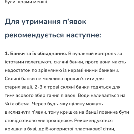
були шрами менші.
Для утримання п’явок
рекомендується наступне:
1. Банки та їх обладнання.
Візуальний контроль за
істотами полегшують скляні банки, проте вони мають
недостаток по зрівнянню із керамічними банками.
Скляні банки не можливо прокип’ятити для
стерилізації. 2-3 літрові скляні банки годяться для
тимчасового зберігання п’явок. Води наливається на
¾ їх об’єма. Через будь-яку щілину можуть
вислизнути п’явки, тому кришка на банці повинна бути
стовідсотково «непрохідною». Рекомендуються
кришки з бязі, дрібнопористої пластикової сітки,