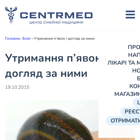
Головна
›
Блог
›
Утримання п’явок і догляд за ними
ПРО
Утримання п’явок і
НА
ЛІКАРІ ТА
догляд за ними
Н
КО
19.10.2015
МАГАЗИ
РЕЄС
ОТРИМАТИ