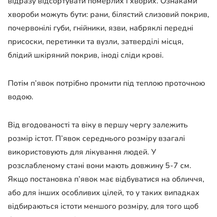
відразу відсортувати померлих і хворих. Ознаками
хвороби можуть бути: рани, білястий слизовий покрив,
почервонілі губи, гнійники, язви, набряклі передні
присоски, перетинки та вузли, затверділі місця,
блідий шкіряний покрив, іноді сліди крові.
Потім п’явок потрібно промити під теплою проточною
водою.
Від вгодованості та віку в першу чергу залежить
розмір істот. П’явок середнього розміру взагалі
використовують для лікування людей. У
розслабленому стані вони мають довжину 5-7 см.
Якщо постановка п’явок має відбуватися на обличчя,
або для інших особливих цілей, то у таких випадках
відбираються істоти меншого розміру, для того щоб