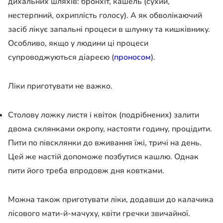
дихальних шляхів: бронхіт, кашель (сухий,
нестерпний, охриплість голосу). А як обволікаючий
засіб лікує запальні процеси в шлунку та кишківнику.
Особливо, якщо у людини ці процеси
супроводжуються діареєю (
проносом
).
Ліки приготувати не важко.
Столову ложку листя і квіток (подрібнених) залити
двома склянками окропу, настояти годину, процідити.
Пити по півсклянки до вживання їжі, тричі на день.
Цей же настій допоможе позбутися кашлю. Однак
пити його треба впродовж дня ковтками.
Можна також приготувати ліки, додавши до калачика
лісового мати-й-мачуху, квіти гречки звичайної.