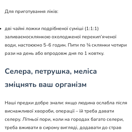
Для приготування ліків:
дві чайні ложки подрібненої суміші (1:1:1)
заливаємосклянкою охолодженої перекип’яченої
води, настоюємо 5-6 годин. Пити по ¼ склянки чотири
рази на день або впродовж дня по 1 ковтку.
Селера, петрушка, меліса
зміцнять ваш організм
Наші предки добре знали: якщо людина ослабла після
виснажливої хвороби, операції – їй треба давати
селеру. Літньої пори, коли на городах багато селери,
треба вживати в сирому вигляді, додавати до страв