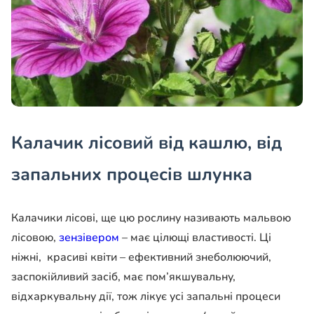
Калачик лісовий від кашлю, від
запальних процесів шлунка
Калачики лісові, ще цю рослину називають мальвою
лісовою,
зензівером
– має цілющі властивості. Ці
ніжні, красиві квіти – ефективний знеболюючий,
заспокійливий засіб, має пом’якшувальну,
відхаркувальну дії, тож лікує усі запальні процеси