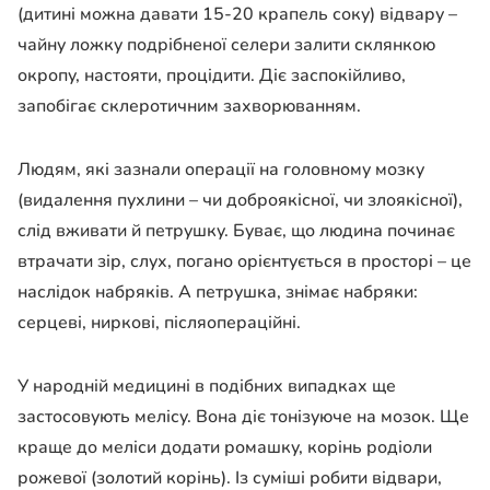
(дитині можна давати 15-20 крапель соку) відвару –
чайну ложку подрібненої селери залити склянкою
окропу, настояти, процідити. Діє заспокійливо,
запобігає склеротичним захворюванням.
Людям, які зазнали операції на головному мозку
(видалення пухлини – чи доброякісної, чи злоякісної),
слід вживати й петрушку. Буває, що людина починає
втрачати зір, слух, погано орієнтується в просторі – це
наслідок набряків. А петрушка, знімає набряки:
серцеві, ниркові, післяопераційні.
У народній медицині в подібних випадках ще
застосовують мелісу. Вона діє тонізуюче на мозок. Ще
краще до меліси додати ромашку, корінь родіоли
рожевої (золотий корінь). Із суміші робити відвари,