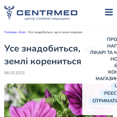
Головна
›
Блог
›
Усе знадобиться, що в землі корениться
ПРО
Усе знадобиться, що в
НА
ЛІКАРІ ТА
землі корениться
Н
КО
08.10.2023
МАГАЗИ
РЕЄС
ОТРИМАТИ