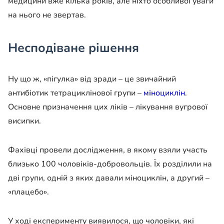
медицини вже кілька років, але ніхто особливої уваги
на нього не звертав.
Несподіване рішення
Ну що ж, «пігулка» від зради – це звичайний
антибіотик тетрациклінової групи –
міноциклін
.
Основне призначення цих ліків – лікування вугрової
висипки.
Фахівці провели дослідження, в якому взяли участь
близько 100 чоловіків-добровольців. Їх розділили на
дві групи, одній з яких давали міноциклін, а другий –
«плацебо».
У ході експерименту виявилося, що чоловіки, які