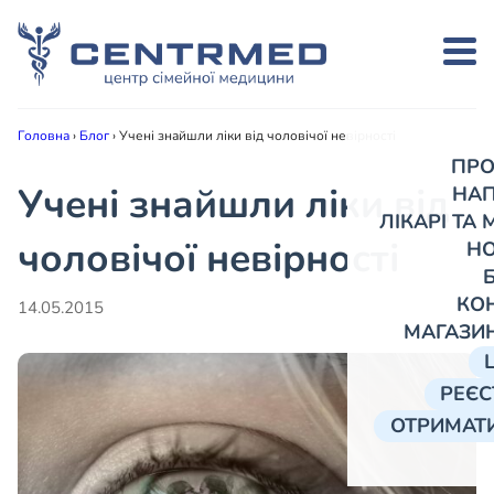
Головна
›
Блог
›
Учені знайшли ліки від чоловічої невірності
ПРО
Учені знайшли ліки від
НА
ЛІКАРІ ТА
чоловічої невірності
Н
КО
14.05.2015
МАГАЗИ
РЕЄС
ОТРИМАТИ