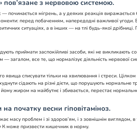
 пов’язане з нервовою системою.
их — починається мігрень, а у деяких реакція виражається
менти: перед побаченням, напередодні важливої ​​угоди. В
итичних ситуаціях, а в інших — на тлі будь-якої дрібниці
дують приймати заспокійливі засоби, які не викликають со
м — загалом, все те, що нормалізує діяльність нервової си
го явища списувати тільки на хвилювання і стреси. Цілко
схуднути сідають на різні дієти, що порушують нормальне т
 йому жиром на майбутнє і збивається, перестає нормальн
 на початку весни гіповітаміноз.
икає масу проблем і зі здоров’ям, і з зовнішнім виглядом,
іну К може призвести кишечник в норму.