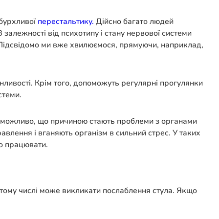
 бурхливої
​​перестальтику.
Дійсно багато людей
 залежності від психотипу і стану нервової системи
. Підсвідомо ми вже хвилюємося, прямуючи, наприклад,
нливості. Крім того, допоможуть регулярні прогулянки
стеми.
м можливо, що причиною стають проблеми з органами
равлення і вганяють організм в сильний стрес. У таких
о працювати.
 в тому числі може викликати послаблення стула. Якщо