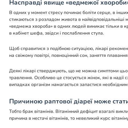
Насправді явище «ведмежої хвороби»
В одних у момент стресу починає боліти серце, в інш
стикаються з розладом живота в найвідповідальніші мо
«ведмежа хвороба» в одних людей виникає тільки в кр
в кабінет шефа, звідси і послаблення стула.
Щоб справитися з подібною ситуацією, лікарі рекомен
на свіжому повітрі, повноцінний сон, заняття плавання
Деякі лікарі стверджують, що не можна симптоми цьо
травлення. Особливо це стосується жінок, які в надії 
випадках організм намагається запастися необхідним
Причиною раптової діареї може стати
Тобто брак вітамінів. Вітамінний дефіцит взагалі викл
причина в нестачі вітамінів, то невеликий курс вітам