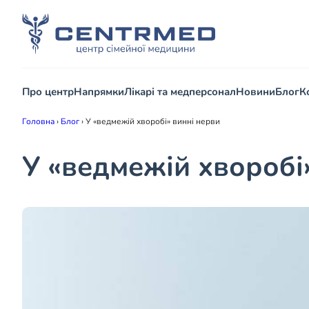
Про центр
Напрямки
Лікарі та медперсонал
Новини
Блог
К
Головна
›
Блог
›
У «ведмежій хворобі» винні нерви
У «ведмежій хворобі