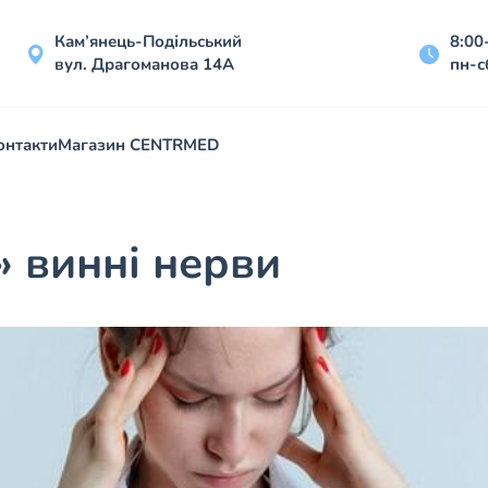
Кам’янець-Подільський
8:00
вул. Драгоманова 14А
пн-с
онтакти
Магазин CENTRMED
» винні нерви