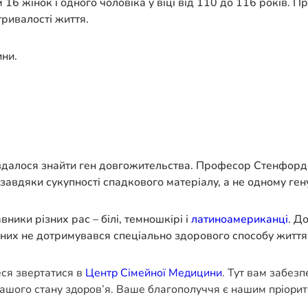
6 жінок і одного чоловіка у віці від 110 до 116 років. Пр
ривалості життя.
ини.
е вдалося знайти ген довгожительства. Професор Стенфорд
завдяки сукупності спадкового матеріалу, а не одному ген
ники різних рас – білі, темношкірі і
латиноамериканці
. Д
 з них не дотримувався спеціально здорового способу житт
еся звертатися в
Центр Сімейної Медицини
. Тут вам забез
ашого стану здоров’я. Ваше благополуччя є нашим пріорит