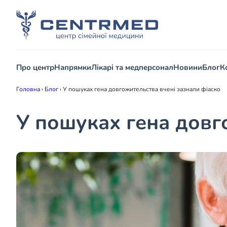
Про центр
Напрямки
Лікарі та медперсонал
Новини
Блог
К
Головна
›
Блог
›
У пошуках гена довгожительства вчені зазнали фіаско
У пошуках гена довг