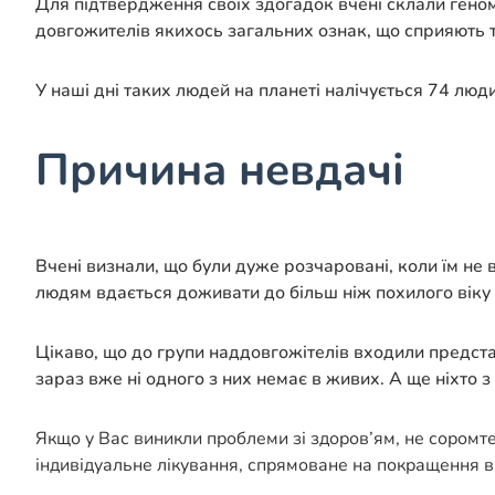
Для підтвердження своїх здогадок вчені склали геном 1
довгожителів якихось загальних ознак, що сприяють т
У наші дні таких людей на планеті налічується 74 люд
Причина невдачі
Вчені визнали, що були дуже розчаровані, коли їм н
людям вдається доживати до більш ніж похилого віку 
Цікаво, що до групи наддовгожітелів входили представ
зараз вже ні одного з них немає в живих. А ще ніхто
Якщо у Вас виникли проблеми зі здоров’ям, не соромт
індивідуальне лікування, спрямоване на покращення в