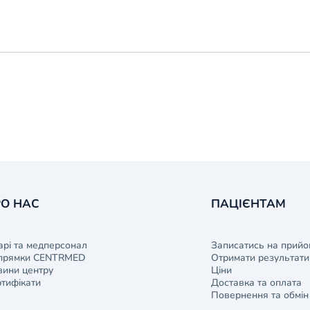
О НАС
ПАЦІЄНТАМ
арі та медперсонал
Записатись на прийо
прямки CENTRMED
Отримати результати 
ини центру
Ціни
тифікати
Доставка та оплата
Повернення та обмін