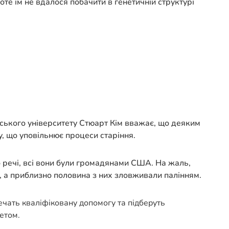
оте їм не вдалося побачити в генетичній структурі
ського університету Стюарт Кім вважає, що деяким
у, що уповільнює процеси старіння.
о речі, всі вони були громадянами США. На жаль,
я, а приблизно половина з них зловживали палінням.
печать кваліфіковану допомогу та підберуть
етом.