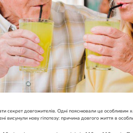
ти секрет довгожителів. Одні пояснювали це особливим х
 висунули нову гіпотезу: причина довгого життя в особлив