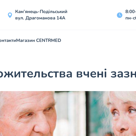
Кам’янець-Подільський
8:00
вул. Драгоманова 14А
пн-с
онтакти
Магазин CENTRMED
ожительства вчені заз