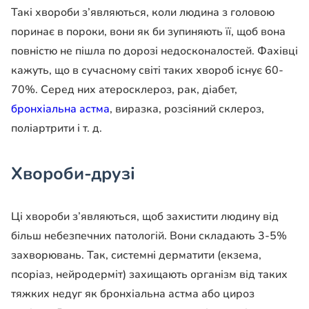
Такі хвороби з’являються, коли людина з головою
поринає в пороки, вони як би зупиняють її, щоб вона
повністю не пішла по дорозі недосконалостей. Фахівці
кажуть, що в сучасному світі таких хвороб існує 60-
70%. Серед них атеросклероз, рак, діабет,
бронхіальна астма
, виразка, розсіяний склероз,
поліартрити і т. д.
Хвороби-друзі
Ці хвороби з’являються, щоб захистити людину від
більш небезпечних патологій. Вони складають 3-5%
захворювань. Так, системні дерматити (екзема,
псоріаз, нейродерміт) захищають організм від таких
тяжких недуг як бронхіальна астма або цироз