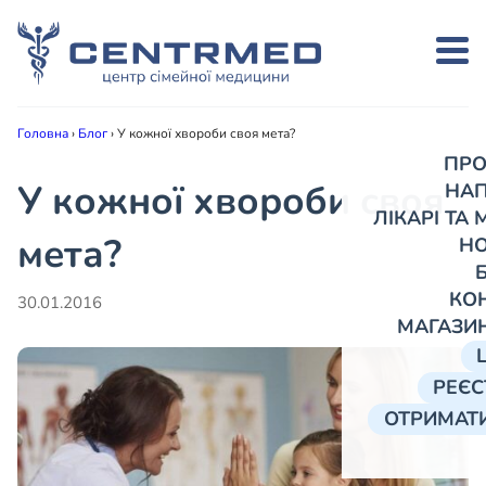
Головна
›
Блог
›
У кожної хвороби своя мета?
ПРО
У кожної хвороби своя
НА
ЛІКАРІ ТА
мета?
Н
КО
30.01.2016
МАГАЗИ
РЕЄС
ОТРИМАТИ