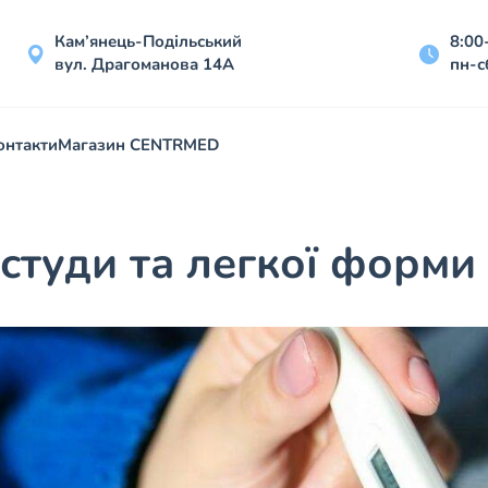
Кам’янець-Подільський
8:00
вул. Драгоманова 14А
пн-с
онтакти
Магазин CENTRMED
астуди та легкої форми