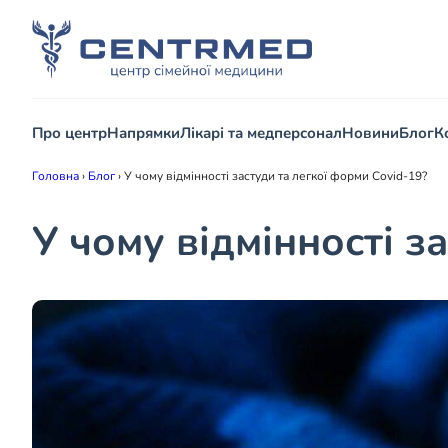
Про центр
Напрямки
Лікарі та медперсонал
Новини
Блог
К
Головна
›
Блог
›
У чому відмінності застуди та легкої форми Covid-19?
У чому відмінності з