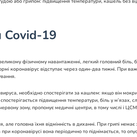
удою або грипом: підвищення температури, кашель без від
 Covid-19
ликому фізичному навантаженні, легкий головний біль, біл
рмі коронавірус відступає через один-два тижні. При важ
ування.
руса, необхідно спостерігати за кашлем: якщо він мокрий 
 спостерігається підвищення температури, біль у м’язах, с
ервону зону, пропонує медичні центри, в тому числі і ЦСМ,
ня, але головна їхня відмінність в диханні. При грипі нем
 при коронавірусі вона періодично то піднімається, то опу