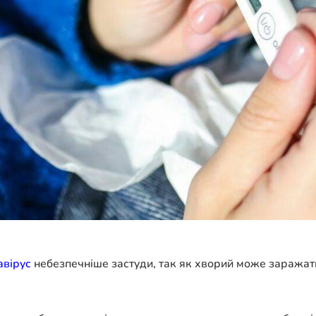
авірус
небезпечніше застуди, так як хворий може заражати