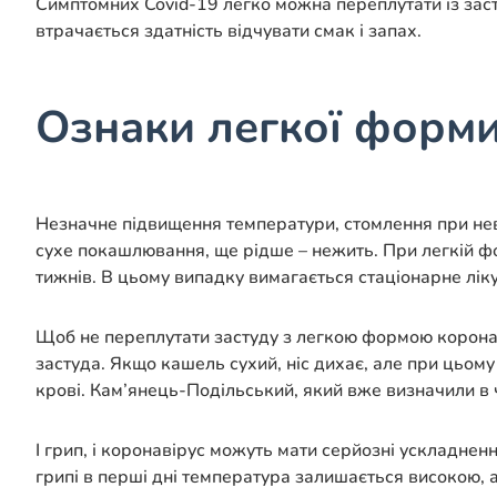
Симптомних Covid-19 легко можна переплутати із заст
втрачається здатність відчувати смак і запах.
Ознаки легкої форми
Незначне підвищення температури, стомлення при неве
сухе покашлювання, ще рідше – нежить. При легкій фо
тижнів. В цьому випадку вимагається стаціонарне лік
Щоб не переплутати застуду з легкою формою коронави
застуда. Якщо кашель сухий, ніс дихає, але при цьому
крові. Кам’янець-Подільський, який вже визначили в ч
І грип, і коронавірус можуть мати серйозні ускладнен
грипі в перші дні температура залишається високою, а