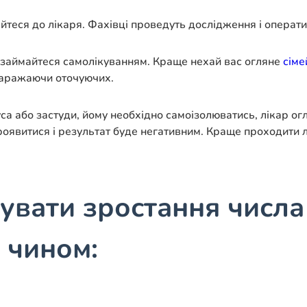
йтеся до лікаря. Фахівці проведуть дослідження і операти
не займайтеся самолікуванням. Краще нехай вас огляне
сіме
 заражаючи оточуючих.
уса або застуди, йому необхідно самоізолюватись, лікар о
проявитися і результат буде негативним. Краще проходити л
увати зростання числа
 чином: