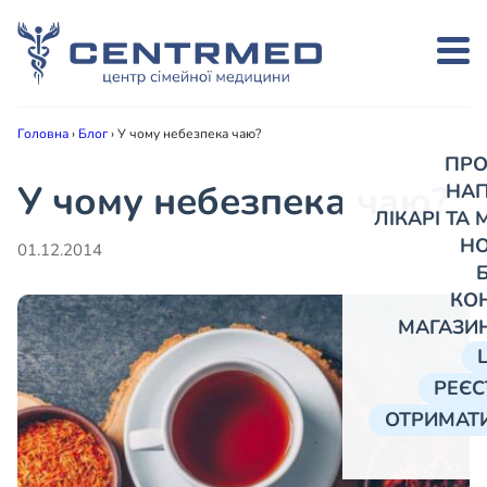
Головна
›
Блог
›
У чому небезпека чаю?
ПРО
У чому небезпека чаю?
НА
ЛІКАРІ ТА
Н
01.12.2014
КО
МАГАЗИ
РЕЄС
ОТРИМАТИ