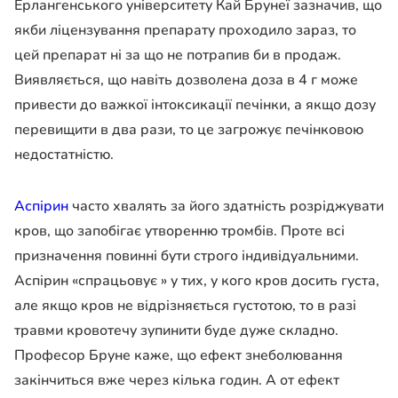
Ерлангенського університету Кай Брунеї зазначив, що
якби ліцензування препарату проходило зараз, то
цей препарат ні за що не потрапив би в продаж.
Виявляється, що навіть дозволена доза в 4 г може
привести до важкої інтоксикації печінки, а якщо дозу
перевищити в два рази, то це загрожує печінковою
недостатністю.
Аспірин
часто хвалять за його здатність розріджувати
кров, що запобігає утворенню тромбів. Проте всі
призначення повинні бути строго індивідуальними.
Аспірин «спрацьовує » у тих, у кого кров досить густа,
але якщо кров не відрізняється густотою, то в разі
травми кровотечу зупинити буде дуже складно.
Професор Бруне каже, що ефект знеболювання
закінчиться вже через кілька годин. А от ефект