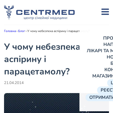
Головна
›
Блог
›
У чому небезпека аспірину і парацетамолу?
ПРО
У чому небезпека
НА
ЛІКАРІ ТА
аспірину і
Н
парацетамолу?
КО
МАГАЗИ
21.04.2014
РЕЄС
ОТРИМАТИ