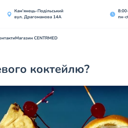
Кам’янець-Подільський
8:00
вул. Драгоманова 14А
пн-с
онтакти
Магазин CENTRMED
евого коктейлю?