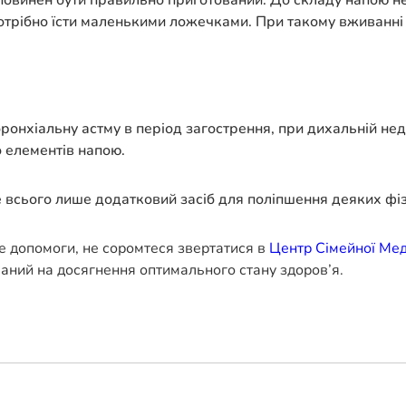
овинен бути правильно приготований. До складу напою не 
отрібно їсти маленькими ложечками. При такому вживанні 
хіальну астму в період загострення, при дихальній недост
о елементів напою.
 всього лише додатковий засіб для поліпшення деяких фізі
е допомоги, не соромтеся звертатися в
Центр Сімейної Ме
ваний на досягнення оптимального стану здоров’я.