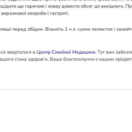
роцідити ще гарячою і знову довести обсяг до вихідного. 
 виразкової хвороби і гастриті.
юші перед обідом. Візьміть 1 ч л. сухих пелюсток і залийт
еся звертатися в
Центр Сімейної Медицини
. Тут вам забез
ашого стану здоров’я. Ваше благополуччя є нашим пріорит