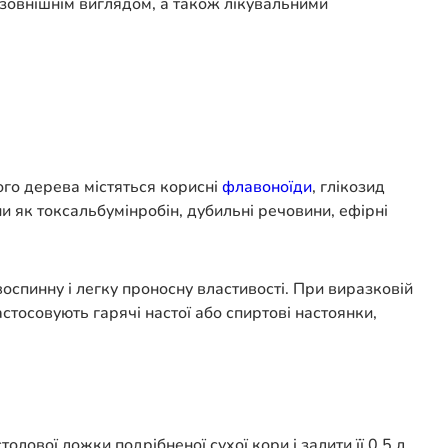
 зовнішнім виглядом, а також лікувальними
ього дерева містяться корисні
флавоноїди
, глікозид
ини як токсальбумінробін, дубильні речовини, ефірні
воспинну і легку проносну властивості. При виразковій
стосовують гарячі настої або спиртові настоянки,
олової ложки подрібненої сухої кори і залити її 0,5 л