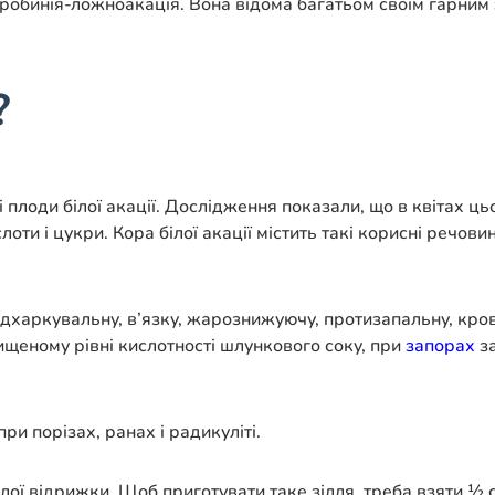
у робинія-ложноакація. Вона відома багатьом своїм гарним
?
і плоди білої акації. Дослідження показали, що в квітах ц
лоти і цукри. Кора білої акації містить такі корисні речов
 відхаркувальну, в’язку, жарознижуючу, протизапальну, кро
щеному рівні кислотності шлункового соку, при
запорах
за
при порізах, ранах і радикуліті.
слої відрижки. Щоб приготувати таке зілля, треба взяти ½ ст