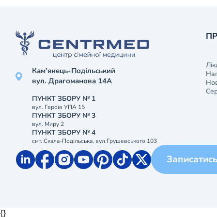
ПР
Лік
Кам’янець-Подільський
На
вул. Драгоманова 14А
Нов
Сер
ПУНКТ ЗБОРУ № 1
вул. Героїв УПА 15
ПУНКТ ЗБОРУ № 3
вул. Миру 2
ПУНКТ ЗБОРУ № 4
смт. Скала-Подільська, вул.Грушевського 103
Записатис
{}