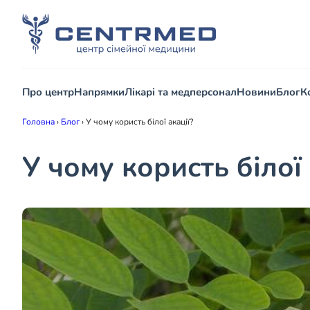
Про центр
Напрямки
Лікарі та медперсонал
Новини
Блог
К
Головна
›
Блог
›
У чому користь білої акації?
У чому користь білої 