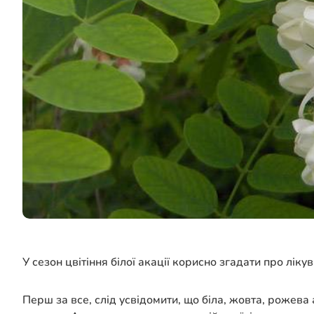
У сезон цвітіння білої акації корисно згадати про ліку
Перш за все, слід усвідомити, що біла, жовта, рожева