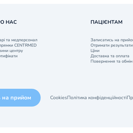
О НАС
ПАЦІЄНТАМ
арі та медперсонал
Записатись на прийо
прямки CENTRMED
Отримати результати 
ини центру
Ціни
тифікати
Доставка та оплата
Повернення та обмін
ь на прийом
Cookies
Політика конфіденційності
Пр