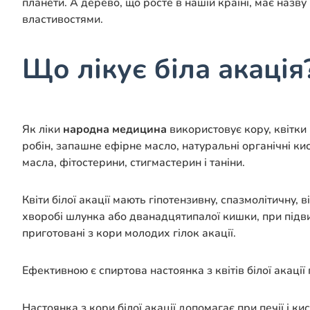
планети. А дерево, що росте в нашій країні, має назв
властивостями.
Що лікує біла акація
Як ліки
народна медицина
використовує кору, квітки 
робін, запашне ефірне масло, натуральні органічні кис
масла, фітостерини, стигмастерин і таніни.
Квіти білої акації мають гіпотензивну, спазмолітичну,
хворобі шлунка або дванадцятипалої кишки, при підви
приготовані з кори молодих гілок акації.
Ефективною є спиртова настоянка з квітів білої акації 
Настоянка з кори білої акації допомагає при печії і ки