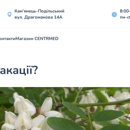
Кам’янець-Подільський
8:00
вул. Драгоманова 14А
пн-с
онтакти
Магазин CENTRMED
акації?