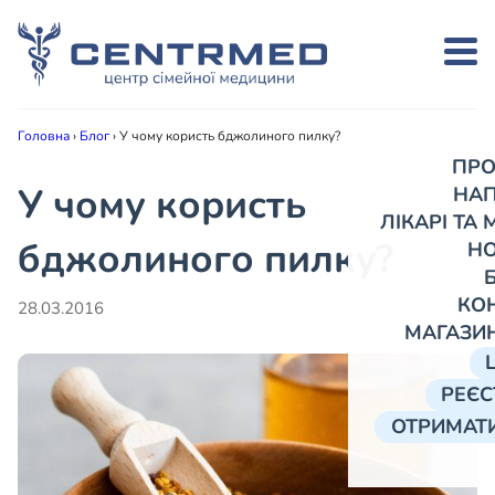
Головна
›
Блог
›
У чому користь бджолиного пилку?
ПРО
У чому користь
НА
ЛІКАРІ ТА
бджолиного пилку?
Н
КО
28.03.2016
МАГАЗИ
РЕЄС
ОТРИМАТИ