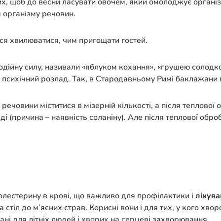
их, щоб до весни ласувати овочем, який омолоджує організм
я організму речовин.
ься хвилюватися, чим пригощати гостей.
дійну силу, називали «яблуком кохання», «грушею солодкої
 психічний розлад. Так, в Стародавньому Римі баклажани 
ечовини міститися в мізерній кількості, а після теплової о
ді (причина – наявність соланіну). Але після теплової обр
лестерину в крові, що важливо для профілактики і
лікув
стіл до м’ясних страв. Корисні вони і для тих, у кого хво
ні для літніх людей і хворих на серцеві захворювання.