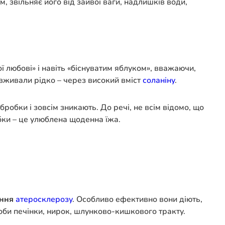
, звільняє його від зайвої ваги, надлишків води,
 любові» і навіть «біснуватим яблуком», вважаючи,
вживали рідко – через високий вміст
соланіну
.
бробки і зовсім зникають. До речі, не всім відомо, що
обки – це улюблена щоденна їжа.
ання
атеросклерозу
. Особливо ефективно вони діють,
роби печінки, нирок, шлунково-кишкового тракту.