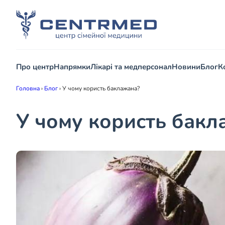
Про центр
Напрямки
Лікарі та медперсонал
Новини
Блог
К
Головна
›
Блог
›
У чому користь баклажана?
У чому користь бакл