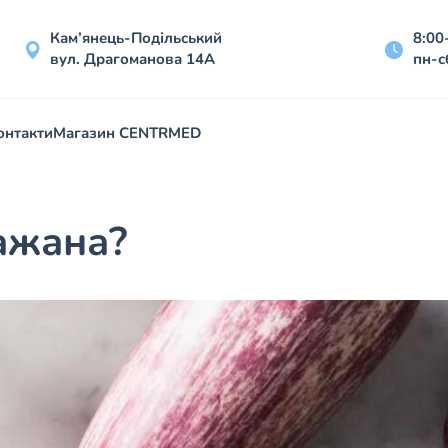
Кам’янець-Подільський
8:00
вул. Драгоманова 14А
пн-с
онтакти
Магазин CENTRMED
ажана?