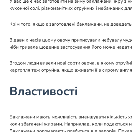
У вас ще є час заготовити на зиму баклажани, ікру з н
кухонної солі, різноманітних отруйних і небажаних дл
Крім того, якщо є заготовлені баклажани, не доведет
З давніх часів цьому овочу приписували небувалу чудо
ніби тривале щоденне застосування його може надати
Згодом люди вивели нові сорти овоча, в якому отруйні р
картопля теж отруйна, якщо вживати її в сирому вигля
Властивості
Баклажани мають можливість зменшувати кількість хо
коли збагачені жирами. Наприклад, коли подаються на 
Баклажани допомагають позбутися від запорів. Показа