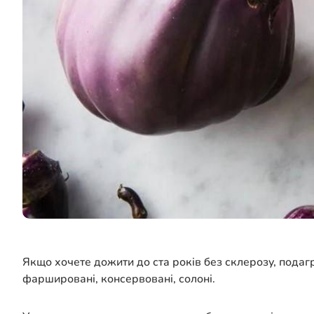
Якщо хочете дожити до ста років без склерозу, подагр
фаршировані, консервовані, солоні.