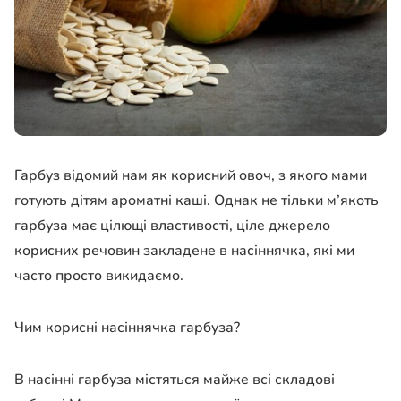
Гарбуз відомий нам як корисний овоч, з якого мами
готують дітям ароматні каші. Однак не тільки м’якоть
гарбуза має цілющі властивості, ціле джерело
корисних речовин закладене в насіннячка, які ми
часто просто викидаємо.
Чим корисні насіннячка гарбуза?
В насінні гарбуза містяться майже всі складові