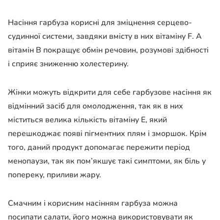
Насіння гарбуза корисні для зміцнення серцево-
судинної системи, завдяки вмісту в них вітаміну F. А
вітамін В покращує обмін речовин, розумові здібності
і сприяє зниженню холестерину.
Жінки можуть відкрити для себе гарбузове насіння як
відмінний засіб для омолодження, так як в них
міститься велика кількість вітаміну Е, який
перешкоджає появі пігментних плям і зморшок. Крім
того, даний продукт допомагає пережити період
менопаузи, так як пом’якшує такі симптоми, як біль у
попереку, приливи жару.
Смачним і корисним насінням гарбуза можна
посипати салати, його можна використовувати як