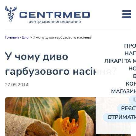
Головна
›
Блог
›
У чому диво гарбузового насіння?
ПРО
У чому диво
НА
ЛІКАРІ ТА
гарбузового насіння?
Н
КО
27.05.2014
МАГАЗИ
РЕЄС
ОТРИМАТИ