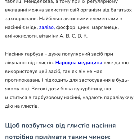
таблиці Менделєєва, а тому при їх регулярному
вживанні можна захистити свій організм від багатьох
захворювань. Найбільш активними елементами в
насінні є мідь,
залізо,
фосфор, цинк, марганець,
амінокислоти, вітаміни А, В, С, D, К.
Насіння гарбуза – дуже популярний засіб при
лікуванні від глистів.
Народна медицина
вже давно
використовує цей засіб, так як він не має
протипоказань і підходить для застосування в будь-
якому віці. Високі дози білка кукурбітину, що
міститься в гарбузовому насінні, надають паралізуючу
дію на глистів.
Щоб позбутися від глистів насіння
потрібно приймати таким чином: