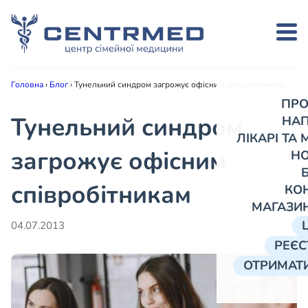
Головна
›
Блог
›
Тунельний синдром загрожує офісним співробітникам
ПРО
Тунельний синдром
НА
ЛІКАРІ ТА
загрожує офісним
Н
співробітникам
КО
МАГАЗИ
04.07.2013
РЕЄС
ОТРИМАТИ