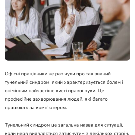
Офісні працівники не раз чули про так званий
тунельний синдром, який характеризується болем і
онімінням найчастіше кисті правої руки. Це
професійне захворювання людей, які багато
працюють за комп’ютером.
Тунельний синдром це загальна назва для ситуації,
коли нерв виявляється затиснутим з декількох сторін.