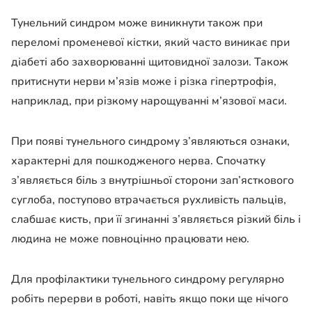
Тунельний синдром може виникнути також при
переломі променевої кістки, який часто виникає при
діабеті або захворюванні щитовидної залози. Також
притиснути нерви м’язів може і різка гіпертрофія,
наприклад, при різкому нарощуванні м’язової маси.
При появі тунельного синдрому з’являються ознаки,
характерні для пошкодженого нерва. Спочатку
з’являється біль з внутрішньої сторони зап’ясткового
суглоба, поступово втрачається рухливість пальців,
слабшає кисть, при її згинанні з’являється різкий біль і
людина не може повноцінно працювати нею.
Для профілактики тунельного синдрому регулярно
робіть перерви в роботі, навіть якщо поки ще нічого