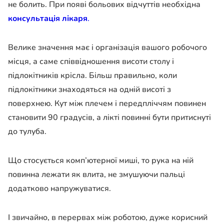
не болить. При появі больових відчуттів необхідна
консультація лікаря
.
Велике значення має і організація вашого робочого
місця, а саме співвідношення висоти столу і
підлокітників крісла. Більш правильно, коли
підлокітники знаходяться на одній висоті з
поверхнею. Кут між плечем і передпліччям повинен
становити 90 градусів, а лікті повинні бути притиснуті
до тулуба.
Що стосується комп’ютерної миші, то рука на ній
повинна лежати як влита, не змушуючи пальці
додатково напружуватися.
І звичайно, в перервах між роботою, дуже корисний