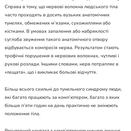
Справа в тому, що нервові волокна людського тіла
часто проходять в досить вузьких анатомічних
тунелях, обмежених м’язами, сухожиллями або
кістками. В умовах запалення або набряклості
суглоба звуження такого анатомічного отвору
відбувається компресія нерва. Результатом стають
трофічні порушення в нервових волокнах, чутливі і
рухові розлади. Іншими словами, нерв потрапляє в
«лещата», що і викликає больові відчуття.
Більш всього схильні до тунельного синдрому люди,
які багато працюють за комп’ютером, багато з яких
більше п’яти годин на день практично не змінюють
положення тіла.
Регулярний контакт з комп’ютерною мишею змушує