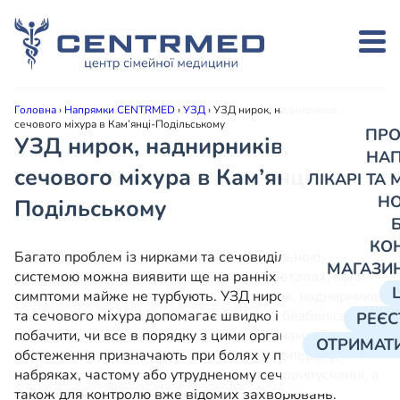
Головна
›
Напрямки CENTRMED
›
УЗД
›
УЗД нирок, наднирників,
сечового міхура в Кам’янці-Подільському
ПРО
УЗД нирок, наднирників,
НА
сечового міхура в Кам’янці-
ЛІКАРІ ТА
Н
Подільському
КО
Багато проблем із нирками та сечовидільною
МАГАЗИ
системою можна виявити ще на ранніх етапах, коли
симптоми майже не турбують. УЗД нирок, наднирників
та сечового міхура допомагає швидко і безболісно
РЕЄС
побачити, чи все в порядку з цими органами. Таке
ОТРИМАТИ
обстеження призначають при болях у попереку,
набряках, частому або утрудненому сечовипусканні, а
також для контролю вже відомих захворювань.