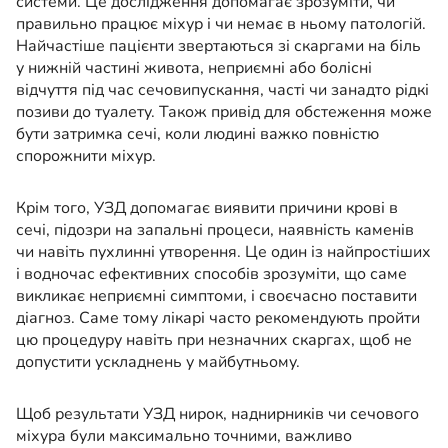
системи. Це дослідження допомагає зрозуміти, чи
правильно працює міхур і чи немає в ньому патологій.
Найчастіше пацієнти звертаються зі скаргами на біль
у нижній частині живота, неприємні або болісні
відчуття під час сечовипускання, часті чи занадто рідкі
позиви до туалету. Також привід для обстеження може
бути затримка сечі, коли людині важко повністю
спорожнити міхур.
Крім того, УЗД допомагає виявити причини крові в
сечі, підозри на запальні процеси, наявність каменів
чи навіть пухлинні утворення. Це один із найпростіших
і водночас ефективних способів зрозуміти, що саме
викликає неприємні симптоми, і своєчасно поставити
діагноз. Саме тому лікарі часто рекомендують пройти
цю процедуру навіть при незначних скаргах, щоб не
допустити ускладнень у майбутньому.
Щоб результати УЗД нирок, наднирників чи сечового
міхура були максимально точними, важливо