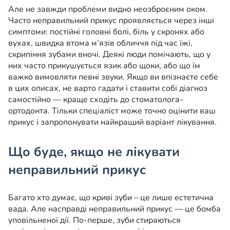
Але не завжди проблеми видно неозброєним оком.
Часто неправильний прикус проявляється через інші
симптоми: постійні головні болі, біль у скронях або
вухах, швидка втома м’язів обличчя під час їжі,
скрипіння зубами вночі. Деякі люди помічають, що у
них часто прикушується язик або щоки, або що їм
важко вимовляти певні звуки. Якщо ви впізнаєте себе
в цих описах, не варто гадати і ставити собі діагноз
самостійно — краще сходіть до стоматолога-
ортодонта. Тільки спеціаліст може точно оцінити ваш
прикус і запропонувати найкращий варіант лікування.
Що буде, якщо не лікувати
неправильний прикус
Багато хто думає, що криві зуби – це лише естетична
вада. Але насправді неправильний прикус — це бомба
уповільненої дії. По-перше, зуби стираються