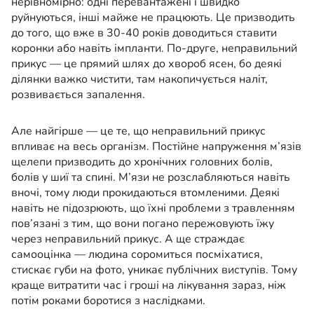
нерівномірно: одні перевантажені і швидко
руйнуються, інші майже не працюють. Це призводить
до того, що вже в 30-40 років доводиться ставити
коронки або навіть імпланти. По-друге, неправильний
прикус — це прямий шлях до хвороб ясен, бо деякі
ділянки важко чистити, там накопичується наліт,
розвивається запалення.
Але найгірше — це те, що неправильний прикус
впливає на весь організм. Постійне напруження м’язів
щелепи призводить до хронічних головних болів,
болів у шиї та спині. М’язи не розслабляються навіть
вночі, тому люди прокидаються втомленими. Деякі
навіть не підозрюють, що їхні проблеми з травленням
пов’язані з тим, що вони погано пережовують їжу
через неправильний прикус. А ще страждає
самооцінка — людина соромиться посміхатися,
стискає губи на фото, уникає публічних виступів. Тому
краще витратити час і гроші на лікування зараз, ніж
потім роками боротися з наслідками.