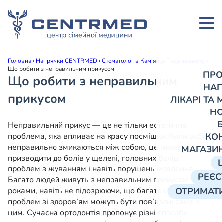
Головна
›
Напрямки CENTRMED
›
Стоматолог в Кам’янці-Подільському
›
Що робити з неправильним прикусом
ПРО
Що робити з неправильним
НА
прикусом
ЛІКАРІ ТА
Н
Неправильний прикус — це не тільки естетична
проблема, яка впливає на красу посмішки. Коли зуби
КО
неправильно змикаються між собою, це може
МАГАЗИ
призводити до болів у щелепі, головних болів,
проблем з жуванням і навіть порушень мовлення.
РЕЄС
Багато людей живуть з неправильним прикусом
роками, навіть не підозрюючи, що багато їхніх
ОТРИМАТИ
проблем зі здоров’ям можуть бути пов’язані саме з
цим. Сучасна ортодонтія пропонує різні способи