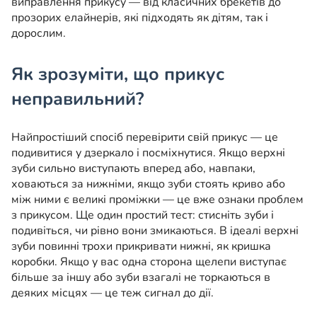
виправлення прикусу — від класичних брекетів до
прозорих елайнерів, які підходять як дітям, так і
дорослим.
Як зрозуміти, що прикус
неправильний?
Найпростіший спосіб перевірити свій прикус — це
подивитися у дзеркало і посміхнутися. Якщо верхні
зуби сильно виступають вперед або, навпаки,
ховаються за нижніми, якщо зуби стоять криво або
між ними є великі проміжки — це вже ознаки проблем
з прикусом. Ще один простий тест: стисніть зуби і
подивіться, чи рівно вони змикаються. В ідеалі верхні
зуби повинні трохи прикривати нижні, як кришка
коробки. Якщо у вас одна сторона щелепи виступає
більше за іншу або зуби взагалі не торкаються в
деяких місцях — це теж сигнал до дії.