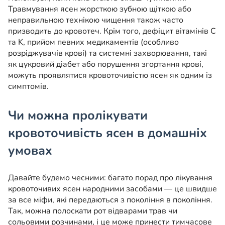
Травмування ясен жорсткою зубною щіткою або
неправильною технікою чищення також часто
призводить до кровотеч. Крім того, дефіцит вітамінів C
та K, прийом певних медикаментів (особливо
розріджувачів крові) та системні захворювання, такі
як цукровий діабет або порушення згортання крові,
можуть проявлятися кровоточивістю ясен як одним із
симптомів.
Чи можна пролікувати
кровоточивість ясен в домашніх
умовах
Давайте будемо чесними: багато порад про лікування
кровоточивих ясен народними засобами — це швидше
за все міфи, які передаються з покоління в покоління.
Так, можна полоскати рот відварами трав чи
сольовими розчинами, і це може принести тимчасове