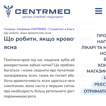
Головна
›
Напрямки CENTRMED
›
Стоматолог в Кам’янці-Подільському
›
Що робити, якщо кровоточать ясна
ПРО
Що робити, якщо кровоточать
НА
ясна
ЛІКАРІ ТА
Н
Помітили кров під час чищення зубів або
використання зубної нитки? Ця проблема турбує
КО
багатьох і може свідчити про початкові стадії
МАГАЗИ
захворювань ясен, таких як гінгівіт або пародонтит.
Хоча кровоточивість ясен здається незначним
РЕЄС
симптомом, вона часто є першим сигналом організму
про необхідність більш ретельного догляду за
ОТРИМАТИ
порожниною рота.