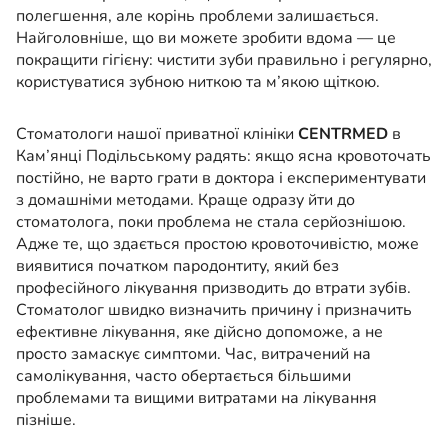
полегшення, але корінь проблеми залишається.
Найголовніше, що ви можете зробити вдома — це
покращити гігієну: чистити зуби правильно і регулярно,
користуватися зубною ниткою та м’якою щіткою.
Стоматологи нашої приватної клініки
CENTRMED
в
Кам’янці Подільському радять: якщо ясна кровоточать
постійно, не варто грати в доктора і експериментувати
з домашніми методами. Краще одразу йти до
стоматолога, поки проблема не стала серйознішою.
Адже те, що здається простою кровоточивістю, може
виявитися початком пародонтиту, який без
професійного лікування призводить до втрати зубів.
Стоматолог швидко визначить причину і призначить
ефективне лікування, яке дійсно допоможе, а не
просто замаскує симптоми. Час, витрачений на
самолікування, часто обертається більшими
проблемами та вищими витратами на лікування
пізніше.