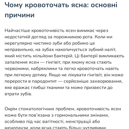
Чому кровоточать ясна: основні
причини
Найчастіше кровоточивість ясен виникає через
недостатній догляд за порожниною рота. Коли ми
нерегулярно чистимо зуби або робимо це
неправильно, на зубах накопичується зубний наліт,
який містить мільйони бактерій. Ці бактерії викликають
запалення ясен — гінгівіт, при якому ясна стають
червоними, набряклими та легко кровоточать навіть
при легкому дотику. Якщо не лікувати гінгівіт, він може
перерости в пародонтит — серйозніше захворювання,
яке вражає глибші тканини та може призвести до
втрати зубів.
Окрім стоматологічних проблем, кровоточивість ясен
може бути пов’язана з гормональними змінами,
особливо під час вагітності, менструації або
менопаузи, коли ясна стають більш чутливими.