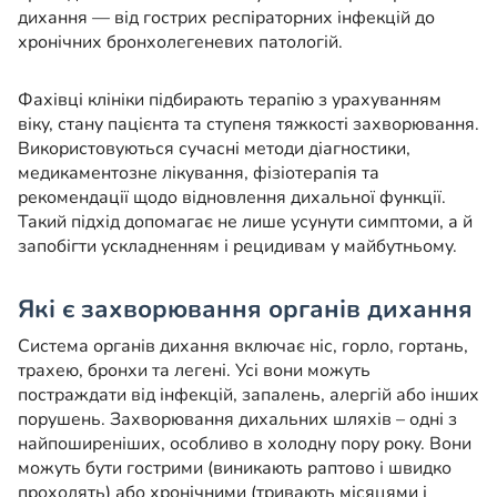
дихання — від гострих респіраторних інфекцій до
хронічних бронхолегеневих патологій.
Фахівці клініки підбирають терапію з урахуванням
віку, стану пацієнта та ступеня тяжкості захворювання.
Використовуються сучасні методи діагностики,
медикаментозне лікування, фізіотерапія та
рекомендації щодо відновлення дихальної функції.
Такий підхід допомагає не лише усунути симптоми, а й
запобігти ускладненням і рецидивам у майбутньому.
Які є захворювання органів дихання
Система органів дихання включає ніс, горло, гортань,
трахею, бронхи та легені. Усі вони можуть
постраждати від інфекцій, запалень, алергій або інших
порушень. Захворювання дихальних шляхів – одні з
найпоширеніших, особливо в холодну пору року. Вони
можуть бути гострими (виникають раптово і швидко
проходять) або хронічними (тривають місяцями і