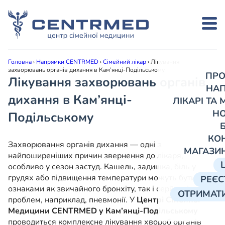
Головна
›
Напрямки CENTRMED
›
Сімейний лікар
›
Лікування
захворювань органів дихання в Кам’янці-Подільському
ПРО
Лікування захворювань органів
НА
дихання в Кам’янці-
ЛІКАРІ ТА
Н
Подільському
КО
Захворювання органів дихання — одні з
МАГАЗИ
найпоширеніших причин звернення до лікаря,
особливо у сезон застуд. Кашель, задишка, біль у
грудях або підвищення температури можуть бути
РЕЄС
ознаками як звичайного бронхіту, так і серйозніших
ОТРИМАТИ
проблем, наприклад, пневмонії. У
Центрі Сімейної
Медицини CENTRMED у Кам’янці-Подільському
проводиться комплексне лікування хвороб органів