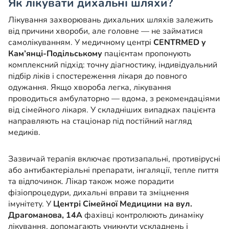
Як лікувати дихальні шляхи?
Лікування захворювань дихальних шляхів залежить
від причини хвороби, але головне — не займатися
самолікуванням. У медичному центрі
CENTRMED у
Кам’янці-Подільському
пацієнтам пропонують
комплексний підхід: точну діагностику, індивідуальний
підбір ліків і спостереження лікаря до повного
одужання. Якщо хвороба легка, лікування
проводиться амбулаторно — вдома, з рекомендаціями
від сімейного лікаря. У складніших випадках пацієнта
направляють на стаціонар під постійний нагляд
медиків.
Зазвичай терапія включає протизапальні, противірусні
або антибактеріальні препарати, інгаляції, тепле пиття
та відпочинок. Лікар також може порадити
фізіопроцедури, дихальні вправи та зміцнення
імунітету. У
Центрі Сімейної Медицини на вул.
Драгоманова, 14А
фахівці контролюють динаміку
лікування, допомагають уникнути ускладнень і