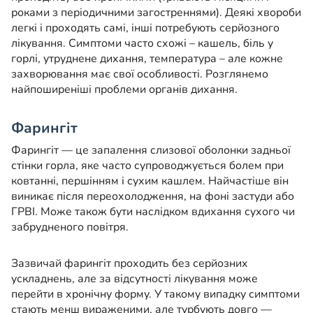
роками з періодичними загостреннями). Деякі хвороби
легкі і проходять самі, інші потребують серйозного
лікування. Симптоми часто схожі – кашель, біль у
горлі, утруднене дихання, температура – але кожне
захворювання має свої особливості. Розглянемо
найпоширеніші проблеми органів дихання.
Фарингіт
Фарингіт — це запалення слизової оболонки задньої
стінки горла, яке часто супроводжується болем при
ковтанні, першінням і сухим кашлем. Найчастіше він
виникає після переохолодження, на фоні застуди або
ГРВІ. Може також бути наслідком вдихання сухого чи
забрудненого повітря.
Зазвичай фарингіт проходить без серйозних
ускладнень, але за відсутності лікування може
перейти в хронічну форму. У такому випадку симптоми
стають менш вираженими, але турбують довго —