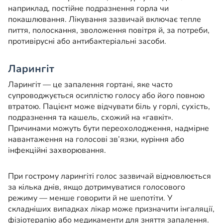
наприклад, постійне подразнення горла чи
покашлювання. Лікування зазвичай включає тепле
пиття, полоскання, зволоження повітря й, за потреби,
противірусні або антибактеріальні засоби.
Ларингіт
Ларингіт — це запалення гортані, яке часто
супроводжується осиплістю голосу або його повною
втратою. Пацієнт може відчувати біль у горлі, сухість,
подразнення та кашель, схожий на «гавкіт».
Причинами можуть бути переохолодження, надмірне
навантаження на голосові зв’язки, куріння або
інфекційні захворювання.
При гострому ларингіті голос зазвичай відновлюється
за кілька днів, якщо дотримуватися голосового
режиму — менше говорити й не шепотіти. У
складніших випадках лікар може призначити інгаляції,
фізіотерапію або медикаменти для зняття запалення.