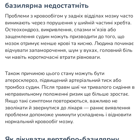
базилярна недостатніть
Проблеми з кровообігом у задніх відділах мозку часто
виникають через порушення у шийній частині хребта.
Остеохондроз, викривлення, спазми м’язів або
защемлення судин можуть призводити до того, що
мозок отримує менше крові та кисню. Людина починає
відчувати запаморочення, шум у вухах, головний біль
чи навіть короткочасні втрати рівноваги.
Також причиною цього стану можуть бути
атеросклероз, підвищений артеріальний тиск або
тромбоз судин. Після травм шиї чи тривалого сидіння в
неправильному положенні ризик ще більше зростає.
Якщо такі симптоми повторюються, важливо не
зволікати й звернутися до лікаря — раннє виявлення
проблеми допоможе уникнути ускладнень і відновити
нормальний кровообіг мозку.
Як лікувати вертебро-базилярну