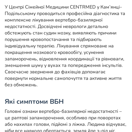
У Центрі Сімейної Медицини CENTRMED у Кам’янці-
Подільському проводиться професійна діагностика та
комплексне лікування вертебро-базилярної
недостатності. Досвідчені неврологи детально
обстежують стан судин мозку, виявляють причини
порушення кровопостачання та підбирають
індивідуальну терапію. Лікування спрямоване на
покращення мозкового кровообігу, усунення
запаморочень, відновлення координації та рівноваги,
зменшення шуму у вухах та попередження інсультів.
Своєчасне звернення до фахівців допомагає
повернути нормальне самопочуття та активне життя
без обмежень.
Які симптоми ВБН
Головні ознаки вертебро-базилярної недостатності –
це раптові запаморочення, особливо при поворотах
або нахилах голови, підйомі з ліжка. Людина відчуває,
ніби все навколо обертається, земля йде з-під ніг,