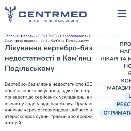
Головна
›
Напрямки CENTRMED
›
Невропатологія
›
Лікування вертебро-
базилярної недостатності в Кам’янці-Подільському
ПРО
Лікування вертебро-базилярної
НА
недостатності в Кам’янці-
ЛІКАРІ ТА
Н
Подільському
КО
Вертебро-базилярна недостатністю (ВБН) вимагає
МАГАЗИ
обов’язкового лікування, адже без терапії може
призвести до серйозних ускладнень, включаючи
інсульт у задніх відділах мозку. Проблема часто
РЕЄС
виникає через остеохондроз шийного відділу хребта,
ОТРИМАТИ
атеросклероз судин, травми або вроджені аномалії
артерій.