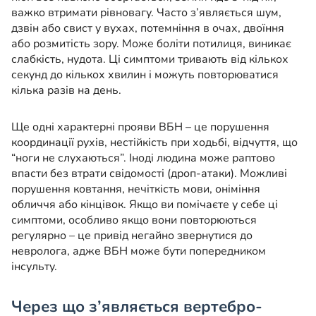
важко втримати рівновагу. Часто з’являється шум,
дзвін або свист у вухах, потемніння в очах, двоїння
або розмитість зору. Може боліти потилиця, виникає
слабкість, нудота. Ці симптоми тривають від кількох
секунд до кількох хвилин і можуть повторюватися
кілька разів на день.
Ще одні характерні прояви ВБН – це порушення
координації рухів, нестійкість при ходьбі, відчуття, що
“ноги не слухаються”. Іноді людина може раптово
впасти без втрати свідомості (дроп-атаки). Можливі
порушення ковтання, нечіткість мови, оніміння
обличчя або кінцівок. Якщо ви помічаєте у себе ці
симптоми, особливо якщо вони повторюються
регулярно – це привід негайно звернутися до
невролога, адже ВБН може бути попередником
інсульту.
Через що з’являється вертебро-