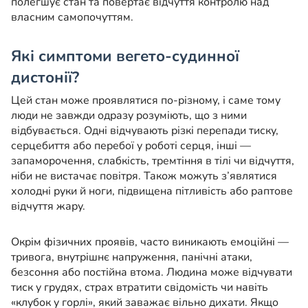
полегшує стан та повертає відчуття контролю над
власним самопочуттям.
Які симптоми вегето-судинної
дистонії?
Цей стан може проявлятися по-різному, і саме тому
люди не завжди одразу розуміють, що з ними
відбувається. Одні відчувають різкі перепади тиску,
серцебиття або перебої у роботі серця, інші —
запаморочення, слабкість, тремтіння в тілі чи відчуття,
ніби не вистачає повітря. Також можуть з’являтися
холодні руки й ноги, підвищена пітливість або раптове
відчуття жару.
Окрім фізичних проявів, часто виникають емоційні —
тривога, внутрішнє напруження, панічні атаки,
безсоння або постійна втома. Людина може відчувати
тиск у грудях, страх втратити свідомість чи навіть
«клубок у горлі», який заважає вільно дихати. Якщо