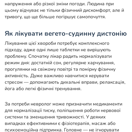
напруження або різкої зміни погоди. Людина при
цьому відчуває не тільки фізичний дискомфорт, але й
тривогу, що ще більше погіршує самопочуття.
Як лікувати вегето-судинну дистонію
Лікування цієї хвороби потребує комплексного
підходу, адже одні лише таблетки не вирішують
проблему. Спочатку лікар радить нормалізувати
режим дня: достатній сон, регулярне харчування,
прогулянки на свіжому повітрі та помірну фізичну
активність. Дуже важливо навчитися керувати
стресом — допомагають дихальні вправи, релаксація,
йога або легкі фізичні тренування.
За потреби невролог може призначити медикаменти
для нормалізації тиску, поліпшення роботи нервової
системи та зменшення тривожності. У деяких
випадках ефективними є фізіотерапія, масаж або
психоемоційна підтримка. Головне — не ігнорувати