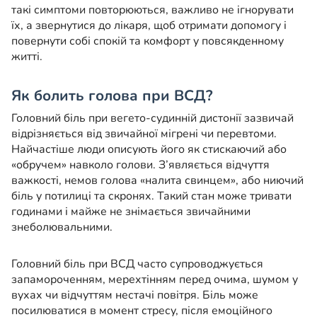
такі симптоми повторюються, важливо не ігнорувати
їх, а звернутися до лікаря, щоб отримати допомогу і
повернути собі спокій та комфорт у повсякденному
житті.
Як болить голова при ВСД?
Головний біль при вегето-судинній дистонії зазвичай
відрізняється від звичайної мігрені чи перевтоми.
Найчастіше люди описують його як стискаючий або
«обручем» навколо голови. З’являється відчуття
важкості, немов голова «налита свинцем», або ниючий
біль у потилиці та скронях. Такий стан може тривати
годинами і майже не знімається звичайними
знеболювальними.
Головний біль при ВСД часто супроводжується
запамороченням, мерехтінням перед очима, шумом у
вухах чи відчуттям нестачі повітря. Біль може
посилюватися в момент стресу, після емоційного