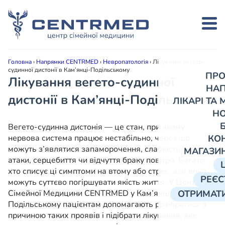
Головна
›
Напрямки CENTRMED
›
Невропатологія
›
Лікування вегето-
судинної дистонії в Кам’янці-Подільському
ПРО
Лікування вегето-судинної
НА
дистонії в Кам’янці-Подільському
ЛІКАРІ ТА
Н
Вегето-судинна дистонія — це стан, при якому
нервова система працює нестабільно, через що
КО
можуть з’являтися запаморочення, слабкість, панічні
МАГАЗИ
атаки, серцебиття чи відчуття браку повітря. Багато
хто списує ці симптоми на втому або стрес, але вони
РЕЄС
можуть суттєво погіршувати якість життя. У Центрі
Сімейної Медицини CENTRMED у Кам’янці-
ОТРИМАТИ
Подільському пацієнтам допомагають розібратися з
причиною таких проявів і підібрати лікування, яке