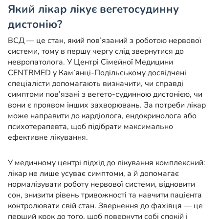
Який лікар лікує вегетосудинну
дистонію?
ВСД — це стан, який пов’язаний з роботою нервової
системи, тому в першу чергу слід звернутися до
невропатолога. У Центрі Сімейної Медицини
CENTRMED у Кам’янці-Подільському досвідчені
спеціалісти допомагають визначити, чи справді
симптоми пов’язані з вегето-судинною дистонією, чи
вони є проявом інших захворювань. За потреби лікар
може направити до кардіолога, ендокринолога або
психотерапевта, щоб підібрати максимально
ефективне лікування.
У медичному центрі підхід до лікування комплексний:
лікар не лише усуває симптоми, а й допомагає
нормалізувати роботу нервової системи, відновити
сон, знизити рівень тривожності та навчити пацієнта
контролювати свій стан. Звернення до фахівця — це
перший крок до того, щоб повернути собі спокій і