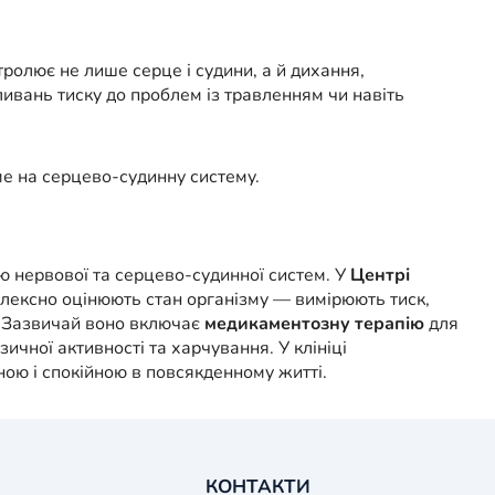
нтролює не лише серце і судини, а й дихання,
ивань тиску до проблем із травленням чи навіть
ме на серцево-судинну систему.
ою нервової та серцево-судинної систем. У
Центрі
плексно оцінюють стан організму — вимірюють тиск,
о. Зазвичай воно включає
медикаментозну терапію
для
ичної активності та харчування. У клініці
ою і спокійною в повсякденному житті.
КОНТАКТИ