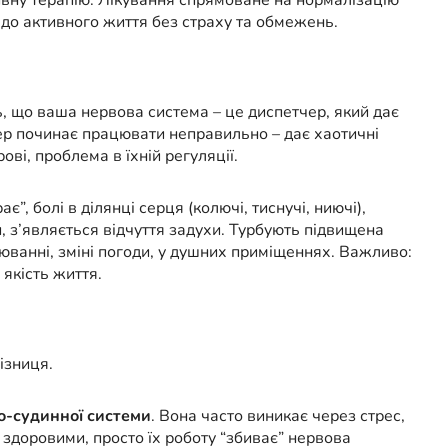
ивну терапію. Лікування спрямоване на нормалізацію
до активного життя без страху та обмежень.
, що ваша нервова система – це диспетчер, який дає
р починає працювати неправильно – дає хаотичні
ві, проблема в їхній регуляції.
, болі в ділянці серця (колючі, тиснучі, ниючі),
 з’являється відчуття задухи. Турбують підвищена
люванні, зміні погоди, у душних приміщеннях. Важливо:
 якість життя.
ізниця.
о-судинної системи
. Вона часто виникає через стрес,
здоровими, просто їх роботу “збиває” нервова