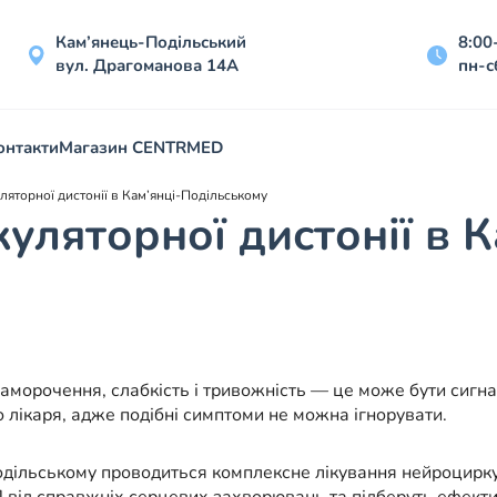
Кам’янець-Подільський
8:00
вул. Драгоманова 14А
пн-с
онтакти
Магазин CENTRMED
яторної дистонії в Кам’янці-Подільському
ляторної дистонії в К
апаморочення, слабкість і тривожність — це може бути сиг
 лікаря, адже подібні симптоми не можна ігнорувати.
ільському проводиться комплексне лікування нейроциркуля