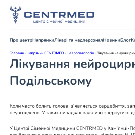
Про центр
Напрямки
Лікарі та медперсонал
Новини
Блог
К
Головна
›
Напрямки CENTRMED
›
Невропатологія
›
Лікування нейроциркул
Лікування нейроцирку
Подільському
Коли часто болить голова, з’являється серцебиття, з
неузгоджено. У таких випадках важливо звернутися до
У Центрі Сімейної Медицини CENTRMED у Кам’янці-Под