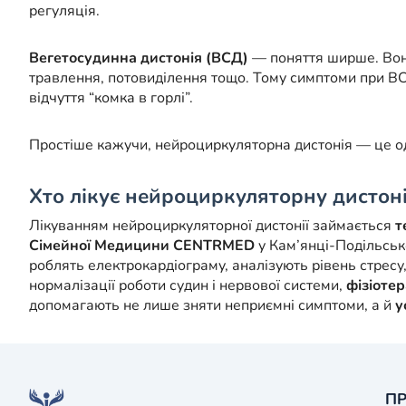
регуляція.
Вегетосудинна дистонія (ВСД)
— поняття ширше. Вон
травлення, потовиділення тощо. Тому симптоми при ВС
відчуття “комка в горлі”.
Простіше кажучи, нейроциркуляторна дистонія — це од
Хто лікує нейроциркуляторну дистон
Лікуванням нейроциркуляторної дистонії займається
т
Сімейної Медицини CENTRMED
у Кам’янці-Подільськ
роблять електрокардіограму, аналізують рівень стресу
нормалізації роботи судин і нервової системи,
фізіоте
допомагають не лише зняти неприємні симптоми, а й
у
ПР