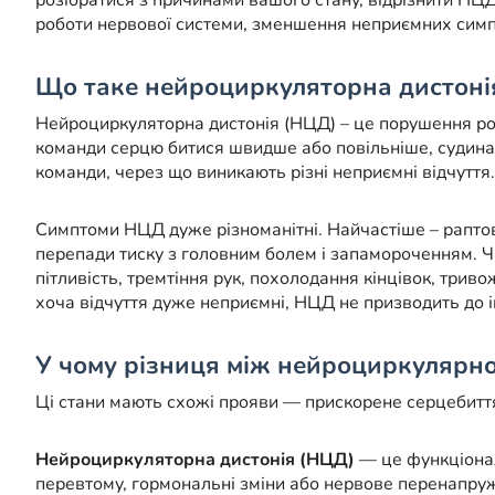
розібратися з причинами вашого стану, відрізнити НЦ
роботи нервової системи, зменшення неприємних симп
Що таке нейроциркуляторна дистонія 
Нейроциркуляторна дистонія (НЦД) – це порушення робо
команди серцю битися швидше або повільніше, судин
команди, через що виникають різні неприємні відчуття.
Симптоми НЦД дуже різноманітні. Найчастіше – раптове 
перепади тиску з головним болем і запамороченням. Ча
пітливість, тремтіння рук, похолодання кінцівок, трив
хоча відчуття дуже неприємні, НЦД не призводить до ін
У чому різниця між нейроциркулярно
Ці стани мають схожі прояви — прискорене серцебиття,
Нейроциркуляторна дистонія (НЦД)
— це функціонал
перевтому, гормональні зміни або нервове перенапруж