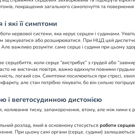
Д від справжніх серцевих захворювань та підберуть ефект
томів, покращення загального самопочуття та повернення 
і які її симптоми
ти нервової системи, яка керує серцем і судинами. Уявіть
ам звужуватися або розширюватися. При НЦД цей диспетче
 Але важливо розуміти: саме серце і судини при цьому здоро
серцебиття, коли серце “вистрибує” з грудей або “завмирає”
сто не вистачає повітря, важко вдихнути повними грудьми,
ожність, погаий сон. Симптоми посилюються при стресі, хви
фаркту, але стан потрібно лікувати, бо він сильно погіршує
ю і вегетосудинною дистонією
 коливання тиску, запаморочення, втому, але між ними є р
ьний розлад, який в основному стосується
роботи серцев
ення. При цьому самі органи (серце, судини) залишаються 