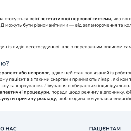
а стосується
всієї вегетативної нервової системи
, яка ко
Д можуть бути різноманітними — від запаморочення та кол
ин із видів вегетосудинної, але з переважним впливом са
ію?
ерапевт або невролог
, адже цей стан пов’язаний із робот
ому пацієнтів з такими скаргами приймають лікарі, які ком
, сну та харчування. Лікування підбирається індивідуальн
рапевтичні процедури
, поради щодо режиму відпочинку, фіз
сунути причину розладу
, щоб людина почувалася енергійн
О НАС
ПАЦІЄНТАМ