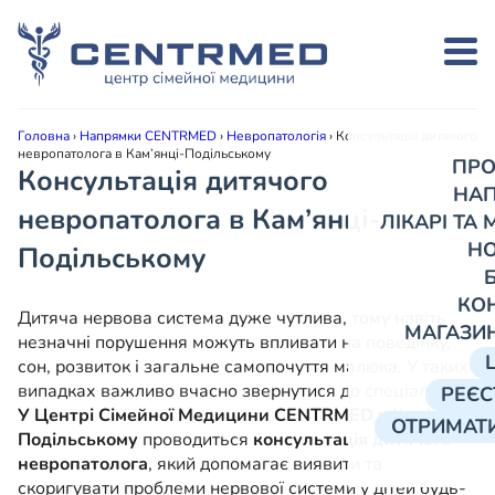
Головна
›
Напрямки CENTRMED
›
Невропатологія
›
Консультація дитячого
невропатолога в Кам’янці-Подільському
ПРО
Консультація дитячого
НА
невропатолога в Кам’янці-
ЛІКАРІ ТА
Н
Подільському
КО
Дитяча нервова система дуже чутлива, тому навіть
МАГАЗИ
незначні порушення можуть впливати на поведінку,
сон, розвиток і загальне самопочуття малюка. У таких
випадках важливо вчасно звернутися до спеціаліста.
РЕЄС
У Центрі Сімейної Медицини CENTRMED у Кам’янці-
ОТРИМАТИ
Подільському
проводиться
консультація дитячого
невропатолога
, який допомагає виявити та
скоригувати проблеми нервової системи у дітей будь-