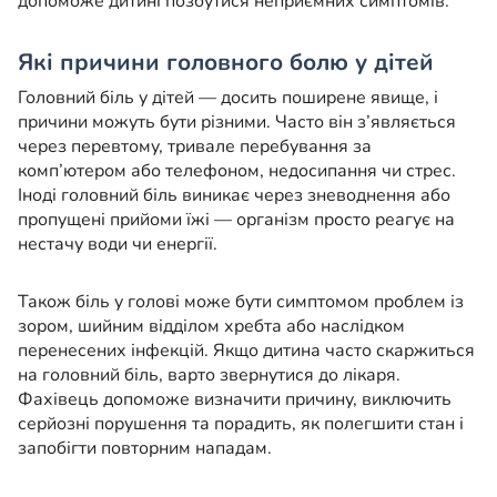
допоможе дитині позбутися неприємних симптомів.
Які причини головного болю у дітей
Головний біль у дітей — досить поширене явище, і
причини можуть бути різними. Часто він з’являється
через перевтому, тривале перебування за
комп’ютером або телефоном, недосипання чи стрес.
Іноді головний біль виникає через зневоднення або
пропущені прийоми їжі — організм просто реагує на
нестачу води чи енергії.
Також біль у голові може бути симптомом проблем із
зором, шийним відділом хребта або наслідком
перенесених інфекцій. Якщо дитина часто скаржиться
на головний біль, варто звернутися до лікаря.
Фахівець допоможе визначити причину, виключить
серйозні порушення та порадить, як полегшити стан і
запобігти повторним нападам.