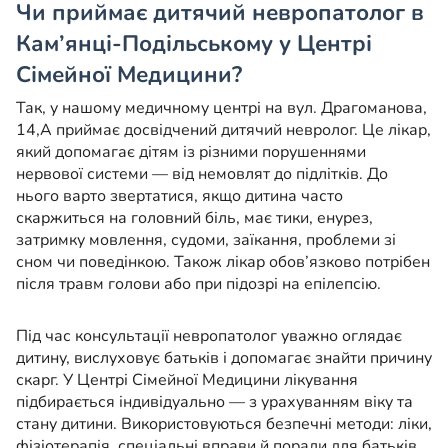
Чи приймає дитячий невропатолог в
Кам’янці-Подільському у Центрі
Сімейної Медицини?
Так, у нашому медичному центрі на вул. Драгоманова,
14,А приймає досвідчений дитячий невролог. Це лікар,
який допомагає дітям із різними порушеннями
нервової системи — від немовлят до підлітків. До
нього варто звертатися, якщо дитина часто
скаржиться на головний біль, має тики, енурез,
затримку мовлення, судоми, заїкання, проблеми зі
сном чи поведінкою. Також лікар обов’язково потрібен
після травм голови або при підозрі на епілепсію.
Під час консультації невропатолог уважно оглядає
дитину, вислуховує батьків і допомагає знайти причину
скарг. У Центрі Сімейної Медицини лікування
підбирається індивідуально — з урахуванням віку та
стану дитини. Використовуються безпечні методи: ліки,
фізіотерапія, спеціальні вправи й поради для батьків,