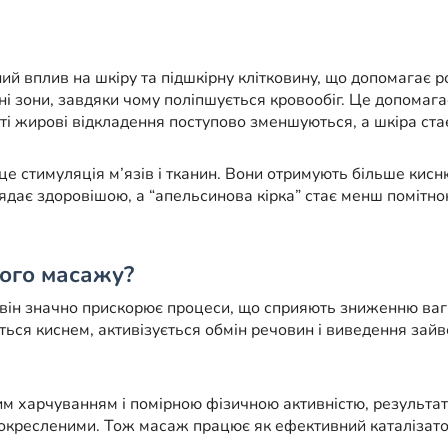
ний вплив на шкіру та підшкірну клітковину, що допомагає р
і зони, завдяки чому поліпшується кровообіг. Це допомага
таті жирові відкладення поступово зменшуються, а шкіра ст
 стимуляція м’язів і тканин. Вони отримують більше кисн
ядає здоровішою, а “апельсинова кірка” стає менш помітною
ого масажу?
 він значно прискорює процеси, що сприяють зниженню ваги
ься киснем, активізується обмін речовин і виведення зайв
м харчуванням і помірною фізичною активністю, результат
 окресленими. Тож масаж працює як ефективний каталізато