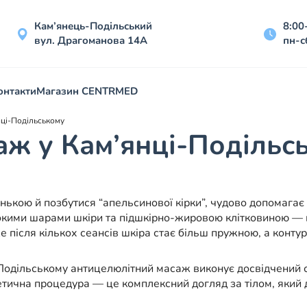
Кам’янець-Подільський
8:00
вул. Драгоманова 14А
пн-с
онтакти
Магазин CENTRMED
нці-Подільському
ж у Кам’янці-Подільс
денькою й позбутися “апельсинової кірки”, чудово допомага
кими шарами шкіри та підшкірно-жировою клітковиною — ц
е після кількох сеансів шкіра стає більш пружною, а конту
одільському антицелюлітний масаж виконує досвідчений спе
етична процедура — це комплексний догляд за тілом, який 