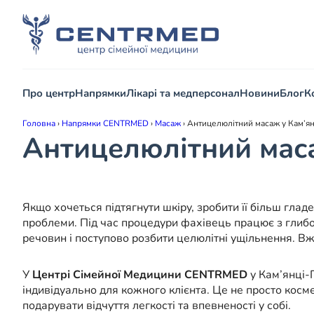
Про центр
Напрямки
Лікарі та медперсонал
Новини
Блог
К
Головна
›
Напрямки CENTRMED
›
Масаж
›
Антицелюлітний масаж у Кам’я
Антицелюлітний маса
Якщо хочеться підтягнути шкіру, зробити її більш гла
проблеми. Під час процедури фахівець працює з глибо
речовин і поступово розбити целюлітні ущільнення. Вж
У
Центрі Сімейної Медицини CENTRMED
у Кам’янці-П
індивідуально для кожного клієнта. Це не просто косм
подарувати відчуття легкості та впевненості у собі.