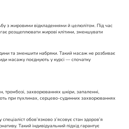
бу з жировими відкладеннями й целюлітом. Під час
магає розщеплювати жирові клітини, зменшувати
ідини та зменшити набряки. Такий масаж не розбиває
 види масажу поєднують у курсі — спочатку
н, тромбозі, захворюваннях шкіри, запаленні,
ндують при пухлинах, серцево-судинних захворюваннях
пеціаліст обов’язково з’ясовує стан здоров’я
нативу. Такий індивідуальний підхід гарантує