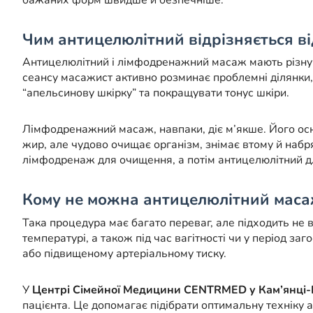
Чим антицелюлітний відрізняється 
Антицелюлітний і лімфодренажний масаж мають різну 
сеансу масажист активно розминає проблемні ділянки,
“апельсинову шкірку” та покращувати тонус шкіри.
Лімфодренажний масаж, навпаки, діє м’якше. Його осн
жир, але чудово очищає організм, знімає втому й набр
лімфодренаж для очищення, а потім антицелюлітний д
Кому не можна антицелюлітний маса
Така процедура має багато переваг, але підходить не 
температурі, а також під час вагітності чи у період
або підвищеному артеріальному тиску.
У
Центрі Сімейної Медицини CENTRMED у Кам’янці-
пацієнта. Це допомагає підібрати оптимальну техніку 