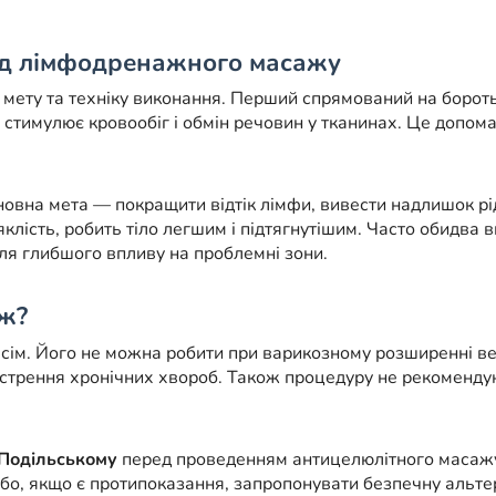
від лімфодренажного масажу
мету та техніку виконання. Перший спрямований на бороть
 стимулює кровообіг і обмін речовин у тканинах. Це допо
овна мета — покращити відтік лімфи, вивести надлишок р
яклість, робить тіло легшим і підтягнутішим. Часто обидва
ля глибшого впливу на проблемні зони.
ж?
всім. Його не можна робити при варикозному розширенні ве
 загострення хронічних хвороб. Також процедуру не рекоме
Подільському
перед проведенням антицелюлітного масажу с
або, якщо є протипоказання, запропонувати безпечну альтер