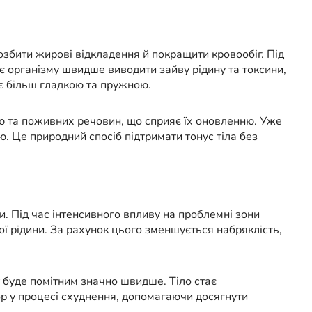
озбити жирові відкладення й покращити кровообіг. Під
є організму швидше виводити зайву рідину та токсини,
ає більш гладкою та пружною.
ю та поживних речовин, що сприяє їх оновленню. Уже
. Це природний спосіб підтримати тонус тіла без
. Під час інтенсивного впливу на проблемні зони
ої рідини. За рахунок цього зменшується набряклість,
 буде помітним значно швидше. Тіло стає
р у процесі схуднення, допомагаючи досягнути