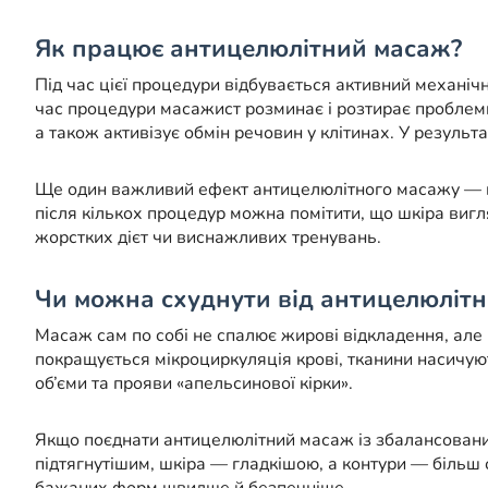
Як працює антицелюлітний масаж?
Під час цієї процедури відбувається активний механіч
час процедури масажист розминає і розтирає проблемн
а також активізує обмін речовин у клітинах. У резуль
Ще один важливий ефект антицелюлітного масажу — це
після кількох процедур можна помітити, що шкіра вигл
жорстких дієт чи виснажливих тренувань.
Чи можна схуднути від антицелюлітн
Масаж сам по собі не спалює жирові відкладення, але
покращується мікроциркуляція крові, тканини насичуют
об’єми та прояви «апельсинової кірки».
Якщо поєднати антицелюлітний масаж із збалансовани
підтягнутішим, шкіра — гладкішою, а контури — більш
бажаних форм швидше й безпечніше.