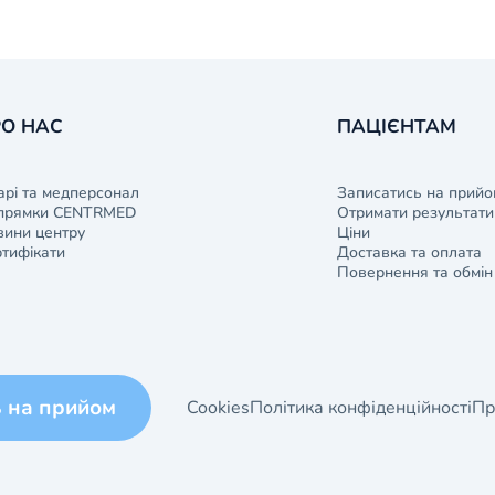
О НАС
ПАЦІЄНТАМ
арі та медперсонал
Записатись на прийо
прямки CENTRMED
Отримати результати 
ини центру
Ціни
тифікати
Доставка та оплата
Повернення та обмін
ь на прийом
Cookies
Політика конфіденційності
Пр