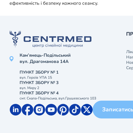
ефективність і безпеку кожного сеансу.
ПР
Лік
Кам’янець-Подільський
На
вул. Драгоманова 14А
Нов
Сер
ПУНКТ ЗБОРУ № 1
вул. Героїв УПА 15
ПУНКТ ЗБОРУ № 3
вул. Миру 2
ПУНКТ ЗБОРУ № 4
смт. Скала-Подільська, вул.Грушевського 103
Записатис