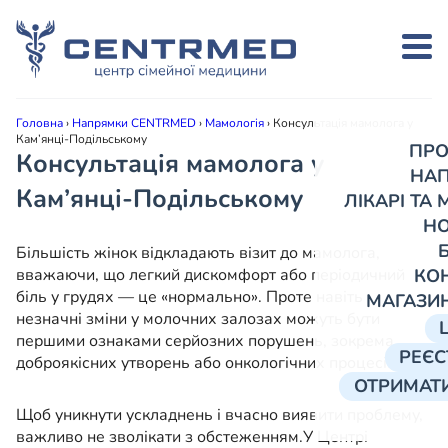
Головна
›
Напрямки CENTRMED
›
Мамологія
›
Консультація мамолога у
Кам’янці-Подільському
ПРО
Консультація мамолога у
НА
Кам’янці-Подільському
ЛІКАРІ ТА
Н
Більшість жінок відкладають візит до мамолога,
вважаючи, що легкий дискомфорт або періодичний
КО
біль у грудях — це «нормально». Проте навіть
МАГАЗИ
незначні зміни у молочних залозах можуть бути
першими ознаками серйозних порушень, зокрема
РЕЄС
доброякісних утворень або онкологічних процесів.
ОТРИМАТИ
Щоб уникнути ускладнень і вчасно виявити проблему,
важливо не зволікати з обстеженням.
У Центрі