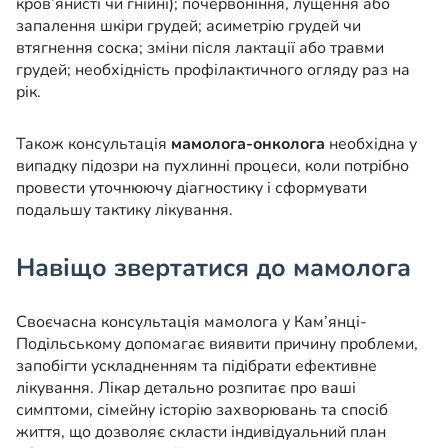
кров’янисті чи гнійні); почервоніння, лущення або
запалення шкіри грудей; асиметрію грудей чи
втягнення соска; зміни після лактації або травми
грудей; необхідність профілактичного огляду раз на
рік.
Також консультація
мамолога-онколога
необхідна у
випадку підозри на пухлинні процеси, коли потрібно
провести уточнюючу діагностику і сформувати
подальшу тактику лікування.
Навіщо звертатися до мамолога
Своєчасна консультація мамолога у Кам’янці-
Подільському допомагає виявити причину проблеми,
запобігти ускладненням та підібрати ефективне
лікування. Лікар детально розпитає про ваші
симптоми, сімейну історію захворювань та спосіб
життя, що дозволяє скласти індивідуальний план