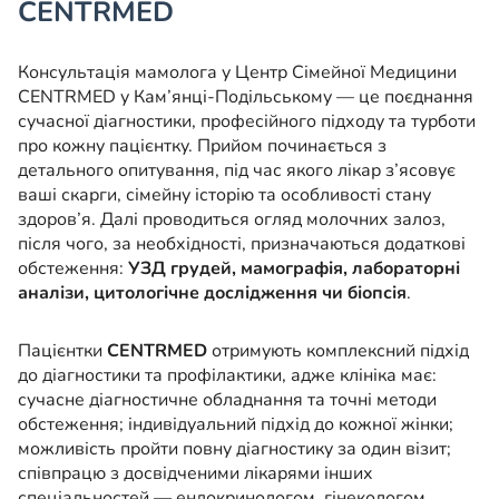
CENTRMED
Консультація мамолога у Центр Сімейної Медицини
CENTRMED у Кам’янці-Подільському — це поєднання
сучасної діагностики, професійного підходу та турботи
про кожну пацієнтку. Прийом починається з
детального опитування, під час якого лікар з’ясовує
ваші скарги, сімейну історію та особливості стану
здоров’я. Далі проводиться огляд молочних залоз,
після чого, за необхідності, призначаються додаткові
обстеження:
УЗД грудей, мамографія, лабораторні
аналізи, цитологічне дослідження чи біопсія
.
Пацієнтки
CENTRMED
отримують комплексний підхід
до діагностики та профілактики, адже клініка має:
сучасне діагностичне обладнання та точні методи
обстеження; індивідуальний підхід до кожної жінки;
можливість пройти повну діагностику за один візит;
співпрацю з досвідченими лікарями інших
спеціальностей — ендокринологом, гінекологом,