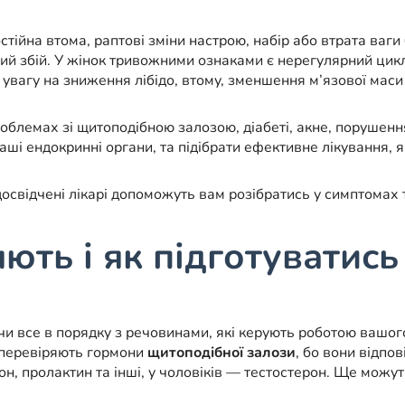
Постійна втома, раптові зміни настрою, набір або втрата ваг
й збій. У жінок тривожними ознаками є нерегулярний цикл
 увагу на зниження лібідо, втому, зменшення м’язової маси т
блемах зі щитоподібною залозою, діабеті, акне, порушенн
ші ендокринні органи, та підібрати ефективне лікування, 
освідчені лікарі допоможуть вам розібратись у симптомах 
ють і як підготуватись
, чи все в порядку з речовинами, які керують роботою вашог
е перевіряють гормони
щитоподібної залози
, бо вони відпо
рон, пролактин та інші, у чоловіків — тестостерон. Ще можу