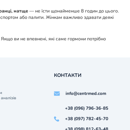
ранці, натще
— не їсти щонайменше 8 годин до цього.
 спортом або палити. Жінкам важливо здавати деякі
 Якщо ви не впевнені, які саме гормони потрібно
КОНТАКТИ
м
info@centrmed.com
аналізів
+38 (096) 796-36-85
+38 (097) 782-45-70
+38 (098) 812-63-48