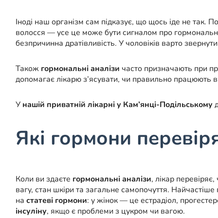
Іноді наш організм сам підказує, що щось іде не так. 
волосся — усе це може бути сигналом про гормональни
безпричинна дратівливість. У чоловіків варто звернути
Також
гормональні аналізи
часто призначають при про
допомагає лікарю з’ясувати, чи правильно працюють ва
У
нашій приватній лікарні у Кам’янці-Подільському
д
Які гормони перевіря
Коли ви здаєте
гормональні аналізи
, лікар перевіряє
вагу, стан шкіри та загальне самопочуття. Найчастіш
на
статеві гормони
: у жінок — це естрадіол, прогесте
інсуліну
, якщо є проблеми з цукром чи вагою.