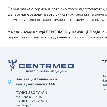
Перед здачею гормонів потрібно трохи підготуватись,
Вечері напередодні варто уникати жирної їжі та алког
гормони у певні дні менструального циклу — це підкаж
У
медичному центрі CENTRMED у Кам’янці-Подільс
перевірити — зверніться до наших лікарів. Вони допо
ПР
Лік
Кам’янець-Подільський
На
вул. Драгоманова 14А
Нов
Сер
ПУНКТ ЗБОРУ № 1
вул. Героїв УПА 15
ПУНКТ ЗБОРУ № 3
вул. Миру 2