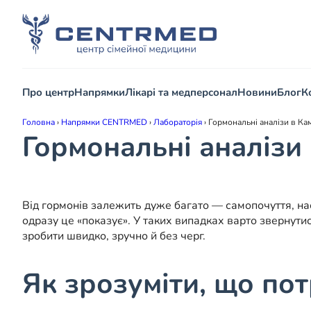
Про центр
Напрямки
Лікарі та медперсонал
Новини
Блог
К
Головна
›
Напрямки CENTRMED
›
Лабораторія
›
Гормональні аналізи в Ка
Гормональні аналізи
Від гормонів залежить дуже багато — самопочуття, наст
одразу це «показує». У таких випадках варто звернутис
зробити швидко, зручно й без черг.
Як зрозуміти, що пот