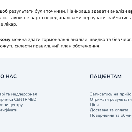
 щоб результати були точними. Найкраще здавати аналізи
в
олю. Також не варто перед аналізами нервувати, займатись
е лікар.
ькому
можна здати гормональні аналізи швидко та без черг.
можуть скласти правильний план обстеження.
О НАС
ПАЦІЄНТАМ
арі та медперсонал
Записатись на прийо
прямки CENTRMED
Отримати результати 
ини центру
Ціни
тифікати
Доставка та оплата
Повернення та обмін