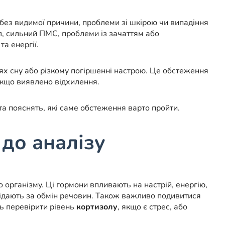
и без видимої причини, проблеми зі шкірою чи випадіння
, сильний ПМС, проблеми із зачаттям або
а енергії.
ях сну або різкому погіршенні настрою. Це обстеження
якщо виявлено відхилення.
та пояснять, які саме обстеження варто пройти.
 до аналізу
о організму. Ці гормони впливають на настрій, енергію,
відають за обмін речовин. Також важливо подивитися
ть перевірити рівень
кортизолу
, якщо є стрес, або