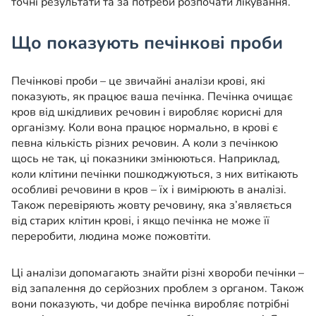
точні результати та за потреби розпочати лікування.
Що показують печінкові проби
Печінкові проби – це звичайні аналізи крові, які
показують, як працює ваша печінка. Печінка очищає
кров від шкідливих речовин і виробляє корисні для
організму. Коли вона працює нормально, в крові є
певна кількість різних речовин. А коли з печінкою
щось не так, ці показники змінюються. Наприклад,
коли клітини печінки пошкоджуються, з них витікають
особливі речовини в кров – їх і вимірюють в аналізі.
Також перевіряють жовту речовину, яка з’являється
від старих клітин крові, і якщо печінка не може її
переробити, людина може пожовтіти.
Ці аналізи допомагають знайти різні хвороби печінки –
від запалення до серйозних проблем з органом. Також
вони показують, чи добре печінка виробляє потрібні