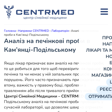
Головна
›
Напрямки CENTRMED
›
Лабораторія
›
Аналіз на печінкові
проби в Кам’янці-Подільському
ПРО
Аналіз на печінкові проби в
НА
Кам’янці-Подільському
ЛІКАРІ ТА
Н
Якщо лікар призначає вам аналіз на печінкові проби,
то це робиться для того щоб перевірити, як працює
КО
печінка та чи немає у ній запальних процесів чи інших
МАГАЗИ
порушень. Його часто призначають при скаргах на
втому, важкість у правому боці, проблеми з
РЕЄС
травленням або після тривалого прийому ліків. У
Центрі Сімейної Медицини – CENTRMED
у Кам’янці-
ОТРИМАТИ
Подільському аналіз на печінкові проби проводять у
сучасній лабораторії, що дозволяє швидко отримати