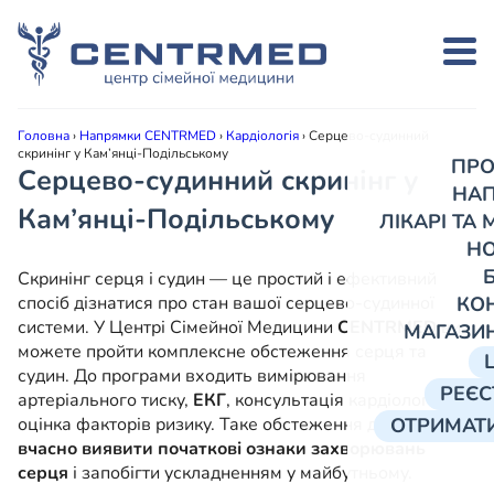
Головна
›
Напрямки CENTRMED
›
Кардіологія
›
Серцево-судинний
скринінг у Кам’янці-Подільському
ПРО
Серцево-судинний скринінг у
НА
Кам’янці-Подільському
ЛІКАРІ ТА
Н
Скринінг серця і судин — це простий і ефективний
спосіб дізнатися про стан вашої серцево-судинної
КО
системи. У Центрі Сімейної Медицини
CENTRMED
ви
МАГАЗИ
можете пройти комплексне обстеження серця та
судин. До програми входить вимірювання
РЕЄС
артеріального тиску,
ЕКГ
, консультація кардіолога та
оцінка факторів ризику. Таке обстеження допомагає
ОТРИМАТИ
вчасно виявити початкові ознаки захворювань
серця
і запобігти ускладненням у майбутньому.