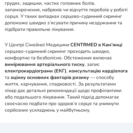
грудях, задишки, частих головних болів,
запаморочення, набряків чи відчуття перебоїв у роботі
серця. У таких випадках серцево-судинний скринінг
допоможе швидко з’ясувати причину нездужання та
підібрати правильне лікування.
У Центрі Сімейної Медицини
CENTRMED в Кам’янці
серцево-судинний скринінг проходить швидко,
комфортно та безболісно. Обстеження включає
вимірювання артеріального тиску
, запис
електрокардіограми (ЕКГ)
,
консультацію кардіолога
та
оцінку основних факторів ризику
— способу
життя, харчування, спадковості. За результатами
лікар дає детальні рекомендації щодо профілактики
або подальшого лікування. Такий підхід допомагає
своєчасно подбати про здоров’я серця та уникнути
серйозних ускладнень у майбутньому.