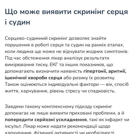
Що може виявити скринінг серця
і судин
Серцево-судинний скринінг дозволяє знайти
порушення в роботі серця та судин на ранніх етапах,
коли людина ще може не відчувати жодних симптомів.
Під час обстеження лікар аналізує результати
вимірювання тиску, ЕКГ та інших показників, що
допомагають визначити наявність
гіпертонії, аритмії,
ішемічної хвороби серця
або ризику їх розвитку.
Також оцінюються індивідуальні фактори — вік, спосіб
життя, харчування, рівень стресу чи спадковість.
Завдяки такому комплексному підходу скринінг
допомагає не лише виявити приховані проблеми, а й
попередити серйозні ускладнення
, такі як інфаркт чи
інсульт. Лікар може надати рекомендації щодо
харчування, фізичної активності чи необхідності