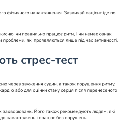
ого фізичного навантаження. Зазвичай пацієнт іде по
кисню, чи правильно працює ритм, і чи немає ознак
ти проблеми, які проявляються лише під час активності.
ють стрес-тест
сню через звуження судин, а також порушення ритму,
кардію або для оцінки стану серця після перенесеного
вих захворювань. Його також рекомендують людям, які
е до навантажень і працює без порушень.