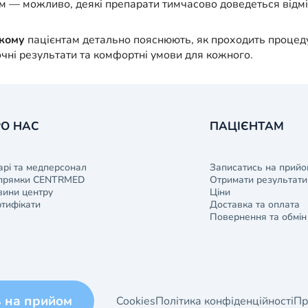
ем — можливо, деякі препарати тимчасово доведеться відмі
ькому
пацієнтам детально пояснюють, як проходить процеду
чні результати та комфортні умови для кожного.
О НАС
ПАЦІЄНТАМ
арі та медперсонал
Записатись на прийо
прямки CENTRMED
Отримати результати 
ини центру
Ціни
тифікати
Доставка та оплата
Повернення та обмін
ь на прийом
Cookies
Політика конфіденційності
Пр