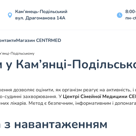
Кам’янець-Подільський
8:00
вул. Драгоманова 14А
пн-с
онтакти
Магазин CENTRMED
м’янці-Подільському
 у Кам’янці-Подільськ
ення дозволяє оцінити, як організм реагує на активність,
ево-судинні захворювання. У
Центрі Сімейної Медицини CE
них лікарів. Метод є безпечним, інформативним і допомага
а з навантаженням