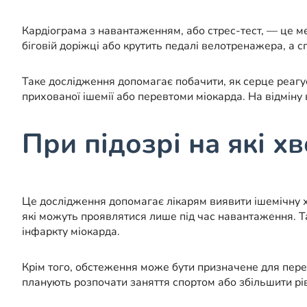
Кардіограма з навантаженням, або стрес-тест, — це м
біговій доріжці або крутить педалі велотренажера, а 
Таке дослідження допомагає побачити, як серце реагу
прихованої ішемії або перевтоми міокарда. На відміну 
При підозрі на які х
Це дослідження допомагає лікарям виявити ішемічну х
які можуть проявлятися лише під час навантаження. Та
інфаркту міокарда.
Крім того, обстеження може бути призначене для пере
планують розпочати заняття спортом або збільшити рі