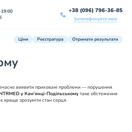
+38 (096) 796-36-85
-19:00
б
Зателефонуйте мені
Ціни
Реєстратура
Отримати результати
ому
 і вчасно виявити приховані проблеми — порушення
NTRMED у Кам’янці-Подільському
таке обстеження
є краще зрозуміти стан серця.