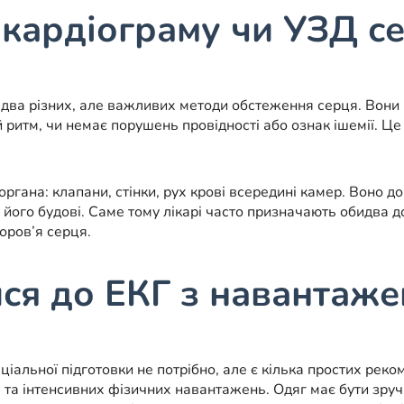
кардіограму чи УЗД с
 два різних, але важливих методи обстеження серця. Вони 
итм, чи немає порушень провідності або ознак ішемії. Це ш
ргана: клапани, стінки, рух крові всередині камер. Воно д
 його будові. Саме тому лікарі часто призначають обидва 
оров’я серця.
ися до ЕКГ з навантаж
льної підготовки не потрібно, але є кілька простих реком
ня та інтенсивних фізичних навантажень. Одяг має бути зруч