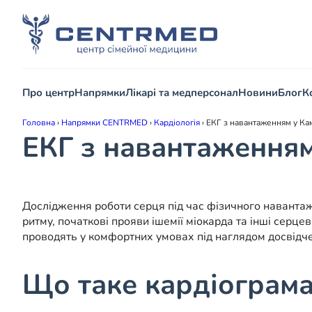
Про центр
Напрямки
Лікарі та медперсонал
Новини
Блог
К
Головна
›
Напрямки CENTRMED
›
Кардіологія
›
ЕКГ з навантаженням у Ка
ЕКГ з навантаженням
Дослідження роботи серця під час фізичного навантаж
ритму, початкові прояви ішемії міокарда та інші серц
проводять у комфортних умовах під наглядом досвідче
Що таке кардіограм