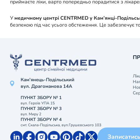
приймаєте ліки, варто попередньо порадитися з лікар
У
медичному центрі CENTRMED у Кам’янці-Подільс
безпекою під час усього обстеження. Це забезпечує то
ПР
Лік
Кам’янець-Подільський
На
вул. Драгоманова 14А
Нов
Сер
ПУНКТ ЗБОРУ № 1
вул. Героїв УПА 15
ПУНКТ ЗБОРУ № 3
вул. Миру 2
ПУНКТ ЗБОРУ № 4
смт. Скала-Подільська, вул.Грушевського 103
Записатис