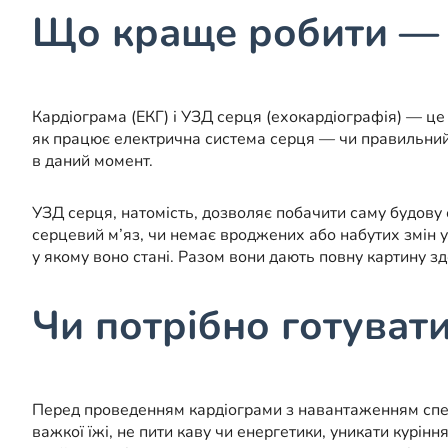
Що краще робити — 
Кардіограма (ЕКГ) і УЗД серця (ехокардіографія) — це
як працює електрична система серця — чи правильний р
в даний момент.
УЗД серця, натомість, дозволяє побачити саму будову о
серцевий м’яз, чи немає вроджених або набутих змін у
у якому воно стані. Разом вони дають повну картину зд
Чи потрібно готуват
Перед проведенням кардіограми з навантаженням спеціа
важкої їжі, не пити каву чи енергетики, уникати курін