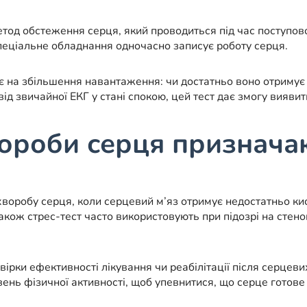
етод обстеження серця, який проводиться під час поступов
спеціальне обладнання одночасно записує роботу серця.
є на збільшення навантаження: чи достатньо воно отримує 
від звичайної ЕКГ у стані спокою, цей тест дає змогу вияви
вороби серця признача
воробу серця, коли серцевий м’яз отримує недостатньо ки
кож стрес-тест часто використовують при підозрі на стено
вірки ефективності лікування чи реабілітації після серце
вень фізичної активності, щоб упевнитися, що серце готов