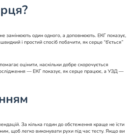
ерця?
не замінюють один одного, а доповнюють. ЕКГ показує,
видкий і простий спосіб побачити, як серце “б’ється”
опомагає оцінити, наскільки добре скорочується
дослідження — ЕКГ показує, як серце працює, а УЗД —
енням
ендацій. За кілька годин до обстеження краще не їсти
ним, щоб легко виконувати рухи під час тесту. Якщо ви