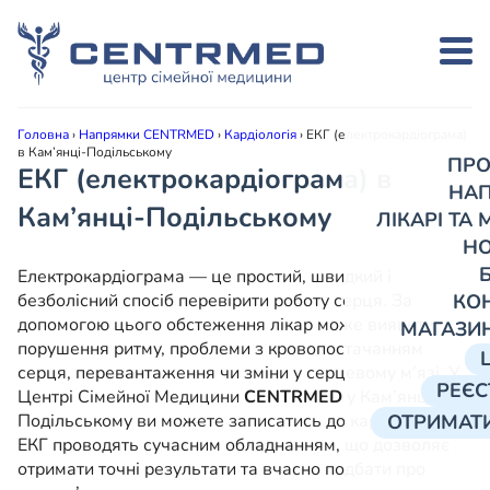
Головна
›
Напрямки CENTRMED
›
Кардіологія
›
ЕКГ (електрокардіограма)
в Кам’янці-Подільському
ПРО
ЕКГ (електрокардіограма) в
НА
Кам’янці-Подільському
ЛІКАРІ ТА
Н
Електрокардіограма — це простий, швидкий і
безболісний спосіб перевірити роботу серця. За
КО
допомогою цього обстеження лікар може виявити
МАГАЗИ
порушення ритму, проблеми з кровопостачанням
серця, перевантаження чи зміни у серцевому м’язі. У
РЕЄС
Центрі Сімейної Медицини
CENTRMED
у Кам’янці-
Подільському ви можете записатись до кардіолога.
ОТРИМАТИ
ЕКГ проводять сучасним обладнанням, що дозволяє
отримати точні результати та вчасно подбати про