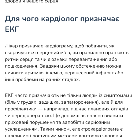
здоров’я вашого серця.
Для чого кардіолог призначає
ЕКГ
Лікар призначає кардіограму, щоб побачити, як
скорочується серцевий м’яз, чи правильно працюють
ритми серця та чи є ознаки перевантаження або
пошкодження. Завдяки цьому обстеженню можна
виявити аритмію, ішемію, перенесений інфаркт або
інші проблеми на ранніх стадіях.
ЕКГ часто призначають не тільки людям із симптомами
(біль у грудях, задишка, запаморочення), але й для
профілактики — наприклад, під час планових оглядів
чи перед операцією. Це допомагає вчасно виявити
приховані порушення та запобігти серйозним
ускладненням. Таким чином, електрокардіограма є
важливим і доступним методом контролю здоров’я