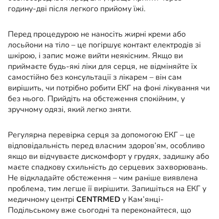
годину-дві після легкого прийому їжі.
Перед процедурою не наносіть жирні креми або
лосьйони на тіло – це погіршує контакт електродів зі
шкірою, і запис може вийти неякісним. Якщо ви
приймаєте будь-які ліки для серця, не відміняйте їх
самостійно без консультації з лікарем – він сам
вирішить, чи потрібно робити ЕКГ на фоні лікування чи
без нього. Прийдіть на обстеження спокійним, у
зручному одязі, який легко зняти.
Регулярна перевірка серця за допомогою ЕКГ – це
відповідальність перед власним здоров’ям, особливо
якщо ви відчуваєте дискомфорт у грудях, задишку або
маєте спадкову схильність до серцевих захворювань.
Не відкладайте обстеження – чим раніше виявлена
проблема, тим легше її вирішити. Запишіться на ЕКГ у
медичному центрі
CENTRMED
у Кам’янці-
Подільському вже сьогодні та переконайтеся, що