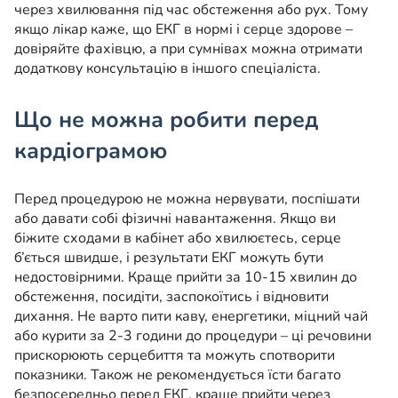
через хвилювання під час обстеження або рух. Тому
якщо лікар каже, що ЕКГ в нормі і серце здорове –
довіряйте фахівцю, а при сумнівах можна отримати
додаткову консультацію в іншого спеціаліста.
Що не можна робити перед
кардіограмою
Перед процедурою не можна нервувати, поспішати
або давати собі фізичні навантаження. Якщо ви
біжите сходами в кабінет або хвилюєтесь, серце
б’ється швидше, і результати ЕКГ можуть бути
недостовірними. Краще прийти за 10-15 хвилин до
обстеження, посидіти, заспокоїтись і відновити
дихання. Не варто пити каву, енергетики, міцний чай
або курити за 2-3 години до процедури – ці речовини
прискорюють серцебиття та можуть спотворити
показники. Також не рекомендується їсти багато
безпосередньо перед ЕКГ, краще прийти через