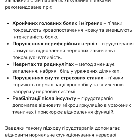
загальний стан пацієнта. Лікування п’явками
рекомендоване при:
Хронічних головних болях і мігренях
– п’явки
покращують кровопостачання мозку та зменшують
інтенсивність болю.
Порушеннях периферійних нервів
– гірудотерапія
стимулює відновлення нервових закінчень і
покращує чутливість.
Невритах та радикулітах
– метод зменшує
запалення, набряк і біль у уражених ділянках.
Порушеннях сну та стресових станах
– п’явки
сприяють нормалізації кровообігу та зниженню
напруги у нервовій системі.
Реабілітації після інсульту
– гірудотерапія
допомагає відновити мікроциркуляцію в уражених
тканинах і прискорює відновлення функцій.
Завдяки такому підходу гірудотерапія допомагає
відновити нормальне функціонування нервової