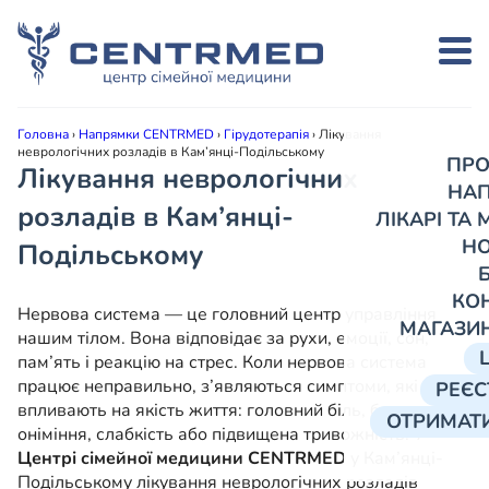
Головна
›
Напрямки CENTRMED
›
Гірудотерапія
›
Лікування
неврологічних розладів в Кам’янці-Подільському
ПРО
Лікування неврологічних
НА
розладів в Кам’янці-
ЛІКАРІ ТА
Н
Подільському
КО
Нервова система — це головний центр управління
МАГАЗИ
нашим тілом. Вона відповідає за рухи, емоції, сон,
пам’ять і реакцію на стрес. Коли нервова система
працює неправильно, з’являються симптоми, які
РЕЄС
впливають на якість життя: головний біль, безсоння,
ОТРИМАТИ
оніміння, слабкість або підвищена тривожність. У
Центрі сімейної медицини CENTRMED
у Кам’янці-
Подільському лікування неврологічних розладів