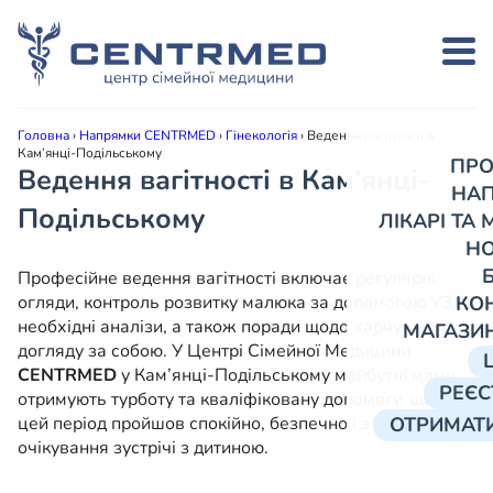
Головна
›
Напрямки CENTRMED
›
Гінекологія
›
Ведення вагітності в
Кам’янці-Подільському
ПРО
Ведення вагітності в Кам’янці-
НА
Подільському
ЛІКАРІ ТА
Н
Професійне ведення вагітності включає регулярні
огляди, контроль розвитку малюка за допомогою УЗД,
КО
необхідні аналізи, а також поради щодо харчування та
МАГАЗИ
догляду за собою. У Центрі Сімейної Медицини
CENTRMED
у Кам’янці-Подільському майбутні мами
РЕЄС
отримують турботу та кваліфіковану допомогу, щоб
цей період пройшов спокійно, безпечно і з радістю
ОТРИМАТИ
очікування зустрічі з дитиною.