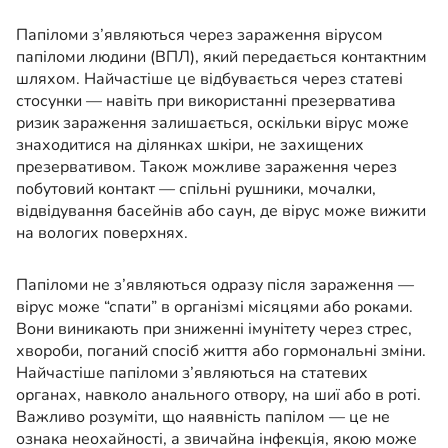
Папіломи з’являються через зараження вірусом
папіломи людини (ВПЛ), який передається контактним
шляхом. Найчастіше це відбувається через статеві
стосунки — навіть при використанні презерватива
ризик зараження залишається, оскільки вірус може
знаходитися на ділянках шкіри, не захищених
презервативом. Також можливе зараження через
побутовий контакт — спільні рушники, мочалки,
відвідування басейнів або саун, де вірус може вижити
на вологих поверхнях.
Папіломи не з’являються одразу після зараження —
вірус може “спати” в організмі місяцями або роками.
Вони виникають при зниженні імунітету через стрес,
хвороби, поганий спосіб життя або гормональні зміни.
Найчастіше папіломи з’являються на статевих
органах, навколо анального отвору, на шиї або в роті.
Важливо розуміти, що наявність папілом — це не
ознака неохайності, а звичайна інфекція, якою може