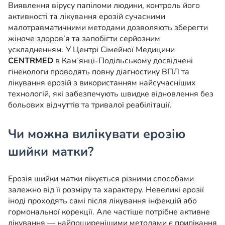
Виявлення вірусу папіломи людини, контроль його
активності та лікування ерозій сучасними
малотравматичними методами дозволяють зберегти
жіноче здоров’я та запобігти серйозним
ускладненням. У Центрі Сімейної Медицини
CENTRMED
в Кам’янці-Подільському досвідчені
гінекологи проводять повну діагностику ВПЛ та
лікування ерозій з використанням найсучасніших
технологій, які забезпечують швидке відновлення без
больових відчуттів та тривалої реабілітації.
Чи можна вилікувати ерозію
шийки матки?
Ерозія шийки матки лікується різними способами
залежно від її розміру та характеру. Невеликі ерозії
іноді проходять самі після лікування інфекцій або
гормональної корекції. Але частіше потрібне активне
лікування — найпоширенішими методами є припікання