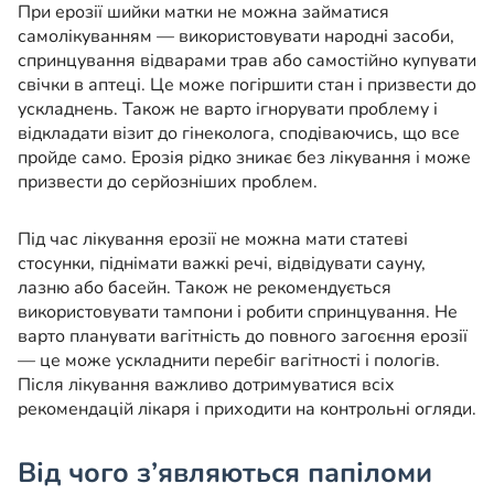
При ерозії шийки матки не можна займатися
самолікуванням — використовувати народні засоби,
спринцування відварами трав або самостійно купувати
свічки в аптеці. Це може погіршити стан і призвести до
ускладнень. Також не варто ігнорувати проблему і
відкладати візит до гінеколога, сподіваючись, що все
пройде само. Ерозія рідко зникає без лікування і може
призвести до серйозніших проблем.
Під час лікування ерозії не можна мати статеві
стосунки, піднімати важкі речі, відвідувати сауну,
лазню або басейн. Також не рекомендується
використовувати тампони і робити спринцування. Не
варто планувати вагітність до повного загоєння ерозії
— це може ускладнити перебіг вагітності і пологів.
Після лікування важливо дотримуватися всіх
рекомендацій лікаря і приходити на контрольні огляди.
Від чого з’являються папіломи