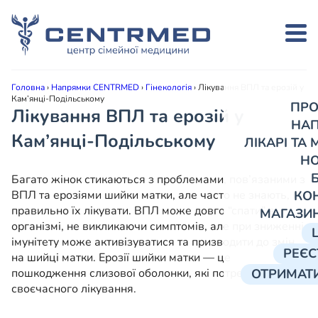
Головна
›
Напрямки CENTRMED
›
Гінекологія
›
Лікування ВПЛ та ерозій у
Кам’янці-Подільському
ПРО
Лікування ВПЛ та ерозій у
НА
Кам’янці-Подільському
ЛІКАРІ ТА
Н
Багато жінок стикаються з проблемами, пов’язаними з
ВПЛ та ерозіями шийки матки, але часто не знають, як
КО
правильно їх лікувати. ВПЛ може довго “спати” в
МАГАЗИ
організмі, не викликаючи симптомів, але при зниженні
імунітету може активізуватися та призводити до змін
РЕЄС
на шийці матки. Ерозії шийки матки — це
пошкодження слизової оболонки, які потребують
ОТРИМАТИ
своєчасного лікування.