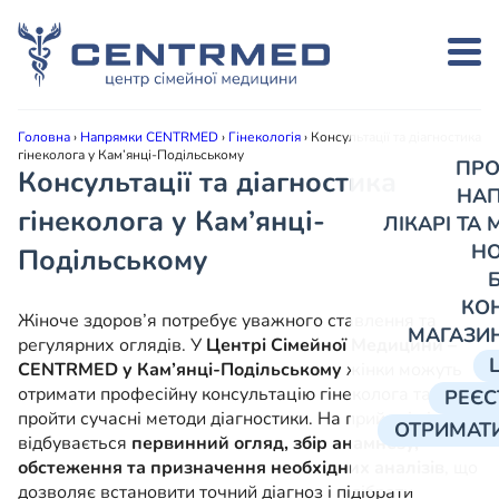
Головна
›
Напрямки CENTRMED
›
Гінекологія
›
Консультації та діагностика
гінеколога у Кам’янці-Подільському
ПРО
Консультації та діагностика
НА
гінеколога у Кам’янці-
ЛІКАРІ ТА
Н
Подільському
КО
Жіноче здоров’я потребує уважного ставлення та
МАГАЗИ
регулярних оглядів. У
Центрі Сімейної Медицини –
CENTRMED у Кам’янці-Подільському
жінки можуть
отримати професійну консультацію гінеколога та
РЕЄС
пройти сучасні методи діагностики. На прийомі лікаря
ОТРИМАТИ
відбувається
первинний огляд, збір анамнезу,
обстеження та призначення необхідних аналізів
, що
дозволяє встановити точний діагноз і підібрати