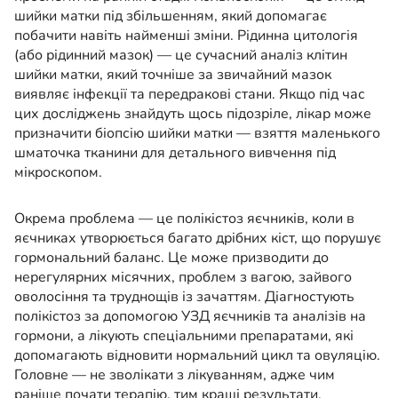
шийки матки під збільшенням, який допомагає
побачити навіть найменші зміни. Рідинна цитологія
(або рідинний мазок) — це сучасний аналіз клітин
шийки матки, який точніше за звичайний мазок
виявляє інфекції та передракові стани. Якщо під час
цих досліджень знайдуть щось підозріле, лікар може
призначити біопсію шийки матки — взяття маленького
шматочка тканини для детального вивчення під
мікроскопом.
Окрема проблема — це полікістоз яєчників, коли в
яєчниках утворюється багато дрібних кіст, що порушує
гормональний баланс. Це може призводити до
нерегулярних місячних, проблем з вагою, зайвого
оволосіння та труднощів із зачаттям. Діагностують
полікістоз за допомогою УЗД яєчників та аналізів на
гормони, а лікують спеціальними препаратами, які
допомагають відновити нормальний цикл та овуляцію.
Головне — не зволікати з лікуванням, адже чим
раніше почати терапію, тим кращі результати.