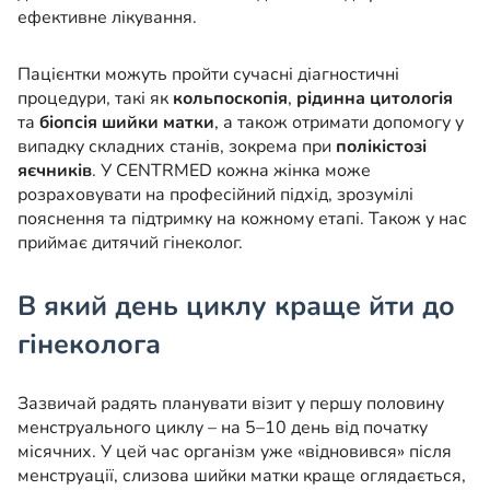
ефективне лікування.
Пацієнтки можуть пройти сучасні діагностичні
процедури, такі як
кольпоскопія
,
рідинна цитологія
та
біопсія шийки матки
, а також отримати допомогу у
випадку складних станів, зокрема при
полікістозі
яєчників
. У CENTRMED кожна жінка може
розраховувати на професійний підхід, зрозумілі
пояснення та підтримку на кожному етапі. Також у нас
приймає дитячий гінеколог.
В який день циклу краще йти до
гінеколога
Зазвичай радять планувати візит у першу половину
менструального циклу – на 5–10 день від початку
місячних. У цей час організм уже «відновився» після
менструації, слизова шийки матки краще оглядається,