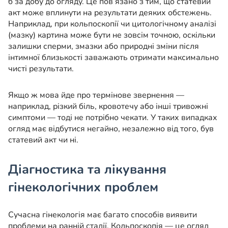
б за добу до огляду. Це пов’язано з тим, що статевий
акт може вплинути на результати деяких обстежень.
Наприклад, при кольпоскопії чи цитологічному аналізі
(мазку) картина може бути не зовсім точною, оскільки
залишки сперми, змазки або природні зміни після
інтимної близькості заважають отримати максимально
чисті результати.
Якщо ж мова йде про термінове звернення —
наприклад, різкий біль, кровотечу або інші тривожні
симптоми — тоді не потрібно чекати. У таких випадках
огляд має відбутися негайно, незалежно від того, був
статевий акт чи ні.
Діагностика та лікування
гінекологічних проблем
Сучасна гінекологія має багато способів виявити
проблеми на ранній стадії. Кольпоскопія — це огляд