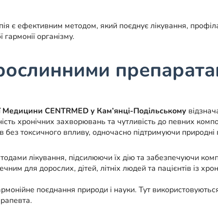
ія є ефективним методом, який поєднує лікування, профілак
 гармонії організму.
 рослинними препарат
ої Медицини
CENTRMED
у Кам’янці-Подільському
відзнача
ність хронічних захворювань та чутливість до певних комп
в без токсичного впливу, одночасно підтримуючи природні 
тодами лікування, підсилюючи їх дію та забезпечуючи ко
чним для дорослих, дітей, літніх людей та пацієнтів із хр
армонійне поєднання природи і науки. Тут використовуються
ерапевта.