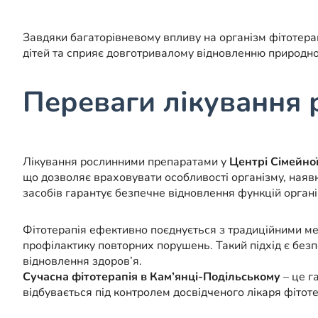
Завдяки багаторівневому впливу на організм фітотерап
дітей та сприяє довготривалому відновленню природної
Переваги лікування
Лікування рослинними препаратами у
Центрі Сімейн
що дозволяє враховувати особливості організму, наяв
засобів гарантує безпечне відновлення функцій органі
Фітотерапія ефективно поєднується з традиційними ме
профілактику повторних порушень. Такий підхід є безпе
відновлення здоров’я.
Сучасна фітотерапія в Кам’янці-Подільському
– це г
відбувається під контролем досвідченого лікаря фітот