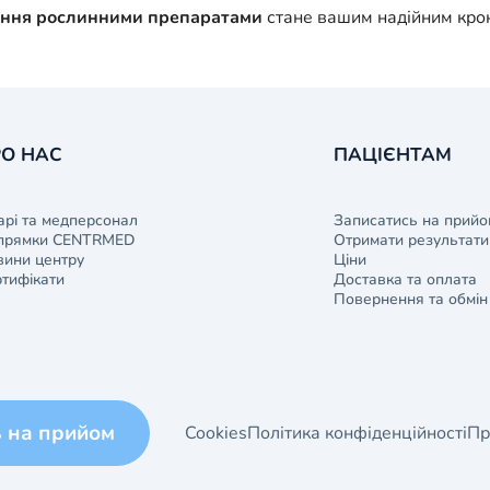
ання рослинними препаратами
стане вашим надійним крок
О НАС
ПАЦІЄНТАМ
арі та медперсонал
Записатись на прийо
прямки CENTRMED
Отримати результати 
ини центру
Ціни
тифікати
Доставка та оплата
Повернення та обмін
ь на прийом
Cookies
Політика конфіденційності
Пр