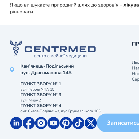
Якщо ви шукаєте природний шлях до здоров’я –
лікув
рівноваги.
ПР
Лік
Кам’янець-Подільський
На
вул. Драгоманова 14А
Нов
Сер
ПУНКТ ЗБОРУ № 1
вул. Героїв УПА 15
ПУНКТ ЗБОРУ № 3
вул. Миру 2
ПУНКТ ЗБОРУ № 4
смт. Скала-Подільська, вул.Грушевського 103
Записатис