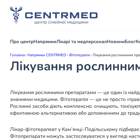
Про центр
Напрямки
Лікарі та медперсонал
Новини
Блог
К
Головна
›
Напрямки CENTRMED
›
Фітотерапія
›
Лікування рослинними пре
Лікування рослинним
Лікування рослинними препаратами — це один із найда
знаннями медицини. Фітотерапія — це не просто «трави
Рослинні засоби діють комплексно: очищують, тонізуют
ефективною альтернативою або доповненням до тради
Лікар-фітотерапевт у Кам’янці-Подільському підбирає і
Фітопрепарати можуть застосовуватися у вигляді настої