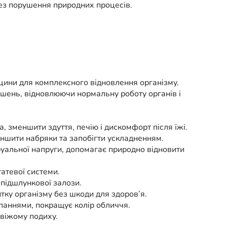
без порушення природних процесів.
ицини для комплексного відновлення організму.
шень, відновлюючи нормальну роботу органів і
 зменшити здуття, печію і дискомфорт після їжі.
еншити набряки та запобігти ускладненням.
альної напруги, допомагає природно відновити
атевої системи.
 підшлункової залози.
итку організму без шкоди для здоров’я.
ипаннями, покращує колір обличчя.
свіжому подиху.