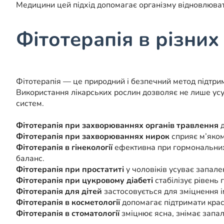
Медицини цей підхід допомагає організму відновлюват
Фітотерапія в різни
Фітотерапія — це природний і безпечний метод підтри
Використання лікарських рослин дозволяє не лише усу
систем.
Фітотерапія при захворюваннях органів травлення
д
Фітотерапія при захворюваннях нирок
сприяє м’яком
Фітотерапія в гінекології
ефективна при гормональних
баланс.
Фітотерапія при простатиті
у чоловіків усуває запале
Фітотерапія при цукровому діабеті
стабілізує рівень 
Фітотерапія для дітей
застосовується для зміцнення ім
Фітотерапія в косметології
допомагає підтримати красу
Фітотерапія в стоматології
зміцнює ясна, знімає запал