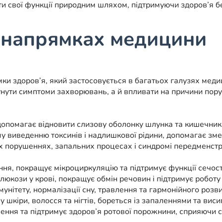
и свої функції природним шляхом, підтримуючи здоров’я 
х напрямках медицини
мки здоров’я, який застосовується в багатьох галузях мед
нути симптоми захворювань, а й впливати на причини пору
опомагає відновити слизову оболонку шлунка та кишечника,
у виведенню токсинів і надлишкової рідини, допомагає зм
 порушеннях, запальних процесах і синдромі передменстру
ння, покращує мікроциркуляцію та підтримує функції сечост
глюкози у крові, покращує обмін речовин і підтримує роботу
унітету, нормалізації сну, травлення та гармонійного розв
 шкіри, волосся та нігтів, бореться із запаленнями та вис
ення та підтримує здоров’я ротової порожнини, сприяючи 