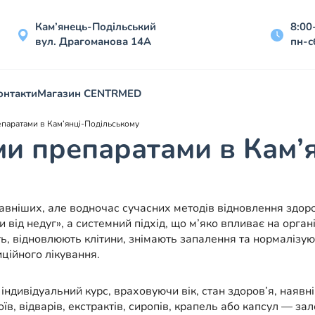
Кам’янець-Подільський
8:00
вул. Драгоманова 14А
пн-с
онтакти
Магазин CENTRMED
паратами в Кам’янці-Подільському
и препаратами в Кам’
вніших, але водночас сучасних методів відновлення здоро
 від недуг», а системний підхід, що м’яко впливає на орга
ь, відновлюють клітини, знімають запалення та нормалізую
ційного лікування.
ндивідуальний курс, враховуючи вік, стан здоров’я, наявні
в, відварів, екстрактів, сиропів, крапель або капсул — зал